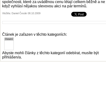
společnosti, které za uváděnou cenu létají celkem běžně a ne
když vyhlásí nějakou slevovou akci na pár termínů.
Vložil/a: Daniel Česák 08.10.2009
Článek je zařazen v těchto kategoriích:
Abyste mohli články z těchto kategorií odebírat, musíte být
přihlášen/a.