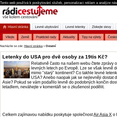
Tento web používá k poskytování služeb, personalizaci reklam a analýze ná
Hlavní stránka
Levné ubytování
Levné letenky
Získejte slevy
Vítejte
Země
Praktické rady
Aktuality
Tipy na výlety
Česko
Nacházíte se zde:
Hlavní stránka
>
Ostatní
Letenky do USA pro dvě osoby za 19tis Kč?
Relativně často na našem webu čtete zprávy o
levných letech po Evropě. Lze se však levně do
mimo "starý" kontinent? Co takhle levné leten
USA? Anebo naopak jak se nejlevněji dostat 
Asie? Pokud se vám podařilo levně do podobných končin dost
letadlem, neváhejte v komentáři se o zkušenost podělit.
Celkem zajímavou nabídku poskytuje společnost
Air Asia X
o 