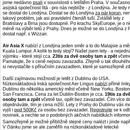
jsme nedávno
psali
v souvislosti s letištěm Praha. V současnos
asijská společnost lítá - pro nás nejblíže - z Londýna. Je tedy 
se dostat do Londýna. Dostat se do Londýna
za pár korun
, ne
takový problém, jak asi pravidelní čtenáři tuší. Zvláště lety z
Bratislavy a Brna jsou dostupné. Po krachu SkyEurope, je o 
méně na výběr letů z Prahy. Dnes je možné se do Londýna z 
dostat např. s Wizzair.
Air Asia X
nabízí z Londýna jeden směr a to do Malajsie a mě
Kuala Lumpur. A kolik to tedy stojí? Našel jsem lety - a nejedn
výjimku - které stojí cca.
23tis za dvě osoby tam a zpět
včetně
Pamatujte, že v ceně nejsou zavazadla. Zřejmě u tak dlouhého
si nevystačíte s příručním zavazadlem, které je samozřejmě z
Další zajímavou možností je letět z Dublinu do USA.
Nízkonákladová Irská společnost Aer Lingus
nabízí
přímé link
Dublinu do několika americký měst včetně New Yorku, Boston
San Francisca. Cena za let Dublin-Boston
je cca.
19tis za dv
osoby tam a zpět
včetně tax, opět bez zavazadel. Čím více 
objednáváte, tím je cena nižší. Lety z Prahy do Dublinu vás 
vyjít i
pod 500Kč
za osobu bez zavazadel.
Registrujte
se k od
novinek, a nechte se o podobných akčních nabídkách informov
Samozřejmě je možné přibližně stejné ceny nalézt i jinde nap
V článku jsme se ale zaměřili na nízkonákladové letecké