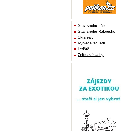
Stav sněhu Itálie
Stav sněhu Rakousko
Skiareály
Vyhledávač letů
Letiště
Zajímavé weby