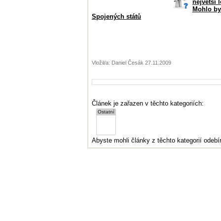
největší 
Mohlo by
Spojených států
Vložil/a: Daniel Česák 27.11.2009
Článek je zařazen v těchto kategoriích:
Abyste mohli články z těchto kategorií odebír