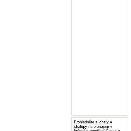
Prohlédněte si
chaty a
chalupy
na pronájem v
krásném prostředí Česka a