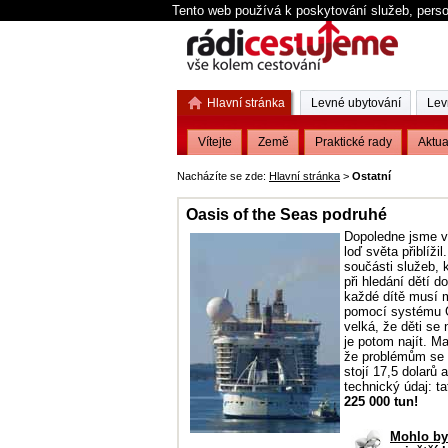
Tento web používá k poskytování služeb, perso
Hlavní stránka
Levné ubytování
Lev
Vítejte
Země
Praktické rady
Aktua
Nacházíte se zde:
Hlavní stránka
>
Ostatní
Oasis of the Seas podruhé
Dopoledne jsme v
loď světa přiblíži
součásti služeb, k
při hledání dětí 
každé dítě musí 
pomocí systému GP
velká, že děti se 
je potom najít. Ma
že problémům se z
stojí 17,5 dolarů 
technický údaj: ta
225 000 tun!
Mohlo by 