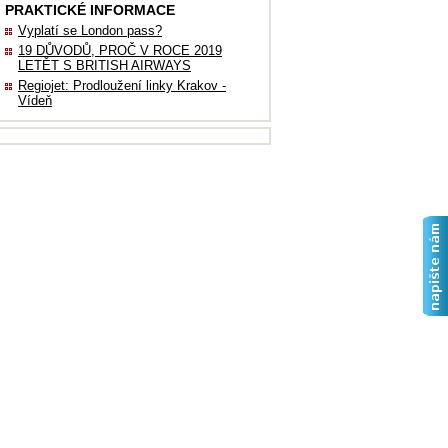
PRAKTICKÉ INFORMACE
Vyplatí se London pass?
19 DŮVODŮ, PROČ V ROCE 2019
LETĚT S BRITISH AIRWAYS
Regiojet: Prodloužení linky Krakov -
Vídeň