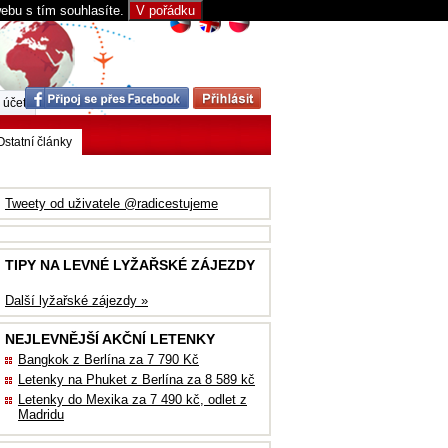
webu s tím souhlasíte.
V pořádku
 účet
Ostatní články
Tweety od uživatele @radicestujeme
TIPY NA LEVNÉ LYŽAŘSKÉ ZÁJEZDY
Další lyžařské zájezdy »
NEJLEVNĚJŠÍ AKČNÍ LETENKY
Bangkok z Berlína za 7 790 Kč
Letenky na Phuket z Berlína za 8 589 kč
Letenky do Mexika za 7 490 kč, odlet z
Madridu