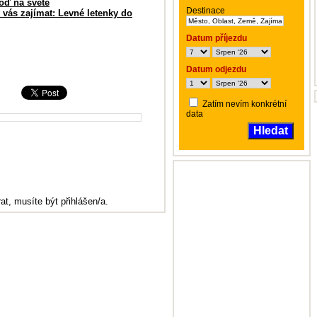
loď na světě
Destinace
 vás zajímat: Levné letenky do
Datum příjezdu
Datum odjezdu
Zatím nevím konkrétní
data
Hledat
at, musíte být přihlášen/a.