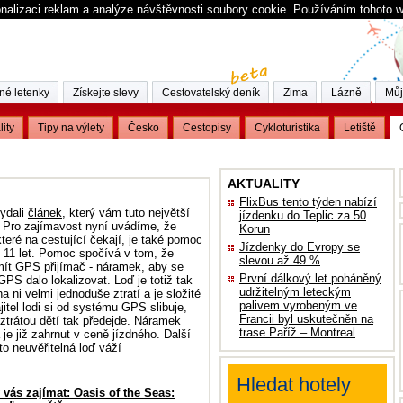
nalizaci reklam a analýze návštěvnosti soubory cookie. Používáním tohoto 
né letenky
Získejte slevy
Cestovatelský deník
Zima
Lázně
Můj
lity
Tipy na výlety
Česko
Cestopisy
Cykloturistika
Letiště
AKTUALITY
FlixBus tento týden nabízí
ydali
článek
, který vám tuto největší
jízdenku do Teplic za 50
l. Pro zajímavost nyní uvádíme, že
Korun
teré na cestující čekají, je také pomoc
Jízdenky do Evropy se
do 11 let. Pomoc spočívá v tom, že
slevou až 49 %
mít GPS přijímač - náramek, aby se
První dálkový let poháněný
S dalo lokalizovat. Loď je totiž tak
udržitelným leteckým
na ni velmi jednoduše ztratí a je složité
palivem vyrobeným ve
jitel lodi si od systému GPS slibuje,
Francii byl uskutečněn na
trátou dětí tak předejde. Náramek
trase Paříž – Montreal
a je již zahrnut v ceně jízdného. Další
to neuvěřitelná loď váží
Hledat hotely
vás zajímat: Oasis of the Seas: