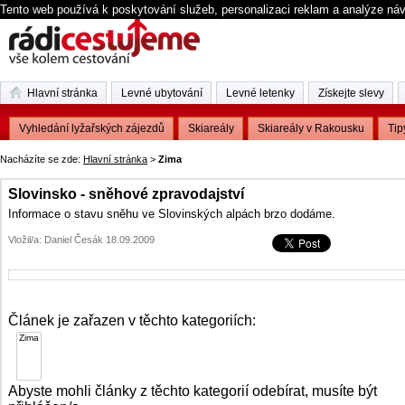
Tento web používá k poskytování služeb, personalizaci reklam a analýze ná
Hlavní stránka
Levné ubytování
Levné letenky
Získejte slevy
Vyhledání lyžařských zájezdů
Skiareály
Skiareály v Rakousku
Tip
Nacházíte se zde:
Hlavní stránka
>
Zima
Slovinsko - sněhové zpravodajství
Informace o stavu sněhu ve Slovinských alpách brzo dodáme.
Vložil/a: Daniel Česák 18.09.2009
Článek je zařazen v těchto kategoriích:
Abyste mohli články z těchto kategorií odebírat, musíte být