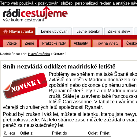
Tento web používá k poskytování služeb, personalizaci reklam a analýze ná
Hlavní stránka
Levné ubytování
Levné letenky
Získejte slevy
Vítejte
Země
Praktické rady
Aktuality
Tipy na výlety
Česko
Nacházíte se zde:
Hlavní stránka
>
Ostatní
Sníh nezvládá odklízet madridské letiště
Problémy se sněhem má také Španělsko
Zvláště na letišti v Madridu docházelo ke
zpoždění nebo dokonce úplnému zrušení 
Ryanair některé lety z a do Madridu mus
zrušit. Stále je uzavřeno také francouzsk
letiště Carcassonne. V tabulce uvádíme 
včerejších zrušených letů společnosti Ryanair.
Pokud byl zrušen i váš let, můžete si letenku, kterou jste nevyuž
přebookovat
zde
. Na
této
stránce zase můžete zažádat o vrác
peněž za neuskutečněný let.
č. letu
Odlet z
Přílet do
Odlet
Přílet