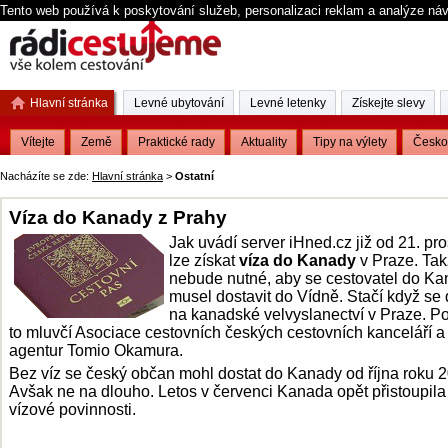
Tento web používá k poskytování služeb, personalizaci reklam a analýze ná
Hlavní stránka
Levné ubytování
Levné letenky
Získejte slevy
Vítejte
Země
Praktické rady
Aktuality
Tipy na výlety
Česko
Nacházíte se zde:
Hlavní stránka
>
Ostatní
Víza do Kanady z Prahy
Jak uvádí server iHned.cz již od 21. pr
lze získat
víza do Kanady
v Praze. Tak
nebude nutné, aby se cestovatel do K
musel dostavit do Vídně. Stačí když se 
na kanadské velvyslanectví v Praze. Po
to mluvčí Asociace cestovních českých cestovních kanceláří a
agentur Tomio Okamura.
Bez víz se český občan mohl dostat do Kanady od října roku 
Avšak ne na dlouho. Letos v červenci Kanada opět přistoupila
vízové povinnosti.