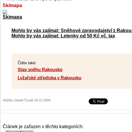
Skimapa
Mohlo by vás zajímat: Sněhové zpravodajství z Rako
Mohlo by vás zajímat: Letenky od 50 Kč vč. tax
Čtěte také:
Stav sněhu Rakousko
Lyžařské střediska v Rakousku
Vložil/a: Daniel Česák 28.12.2009
Článek je zařazen v těchto kategoriích: