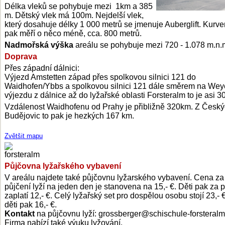
Délka vleků se pohybuje mezi 1km a 385
m. Dětský vlek má 100m. Nejdelší vlek,
který dosahuje délky 1 000 metrů se jmenuje Auberglift. Kurven
pak měří o něco méně, cca. 800 metrů.
Nadmořská výška
areálu se pohybuje mezi 720 - 1.078 m.n.
Doprava
Přes západní dálnici:
Výjezd Amstetten západ přes spolkovou silnici 121 do
Waidhofen/Ybbs a spolkovou silnici 121 dále směrem na Wey
výjezdu z dálnice až do lyžařské oblasti Forsteralm to je asi 3
Vzdálenost Waidhofenu od Prahy je přibližně 320km. Z Česk
Budějovic to pak je hezkých 167 km.
Zvětšit mapu
Půjčovna lyžařského vybavení
V areálu najdete také půjčovnu lyžarského vybavení. Cena za
půjčení lyží na jeden den je stanovena na 15,- €. Děti pak za 
zaplatí 12,- €. Celý lyžařský set pro dospělou osobu stojí 23,- €
děti pak 16,- €.
Kontakt
na půjčovnu lyží: grossberger@schischule-forsteralm.
Firma nabízí také výuku lyžování.