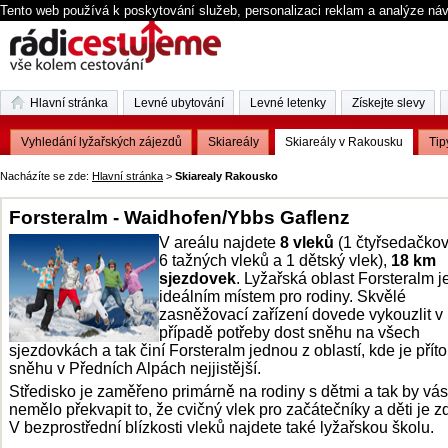
Tento web používá k poskytování služeb, personalizaci reklam a analýze ná
Hlavní stránka
Levné ubytování
Levné letenky
Získejte slevy
Vyhledání lyžařských zájezdů
Skiareály
Skiareály v Rakousku
Tip
Nacházíte se zde:
Hlavní stránka
>
Skiarealy Rakousko
Forsteralm - Waidhofen/Ybbs Gaflenz
V areálu najdete
8 vleků
(1 čtyřsedačkov
6 tažných vleků a 1 dětský vlek),
18 km
sjezdovek
. Lyžařská oblast Forsteralm j
ideálním místem pro rodiny. Skvělé
zasněžovací zařízení dovede vykouzlit v
případě potřeby dost sněhu na všech
sjezdovkách a tak činí Forsteralm jednou z oblastí, kde je pří
sněhu v Předních Alpách nejjistější.
Středisko je zaměřeno primárně na rodiny s dětmi a tak by vás
nemělo překvapit to, že cvičný vlek pro začátečníky a děti je 
V bezprostřední blízkosti vleků najdete také lyžařskou školu.