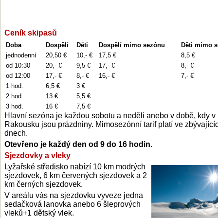
Ceník skipasů
Doba
Dospělí
Děti
Dospělí mimo sezónu
Děti mimo 
jednodenní
20,50 €
10,- €
17,5 €
8,5 €
od 10:30
20,- €
9,5 €
17,- €
8,- €
od 12:00
17,- €
8,- €
16,- €
7,- €
1 hod.
6,5 €
3 €
2 hod.
13 €
5,5 €
3 hod.
16 €
7,5 €
Hlavní sezóna je každou sobotu a neděli anebo v době, kdy v
Rakousku jsou prázdniny. Mimosezónní tarif platí ve zbývající
dnech.
Otevřeno je každý den od 9 do 16 hodin.
Sjezdovky a vleky
Lyžařské středisko nabízí 10 km modrých
sjezdovek, 6 km červených sjezdovek a 2
km černých sjezdovek.
V areálu vás na sjezdovku vyveze jedna
sedačková lanovka anebo 6 šleprových
vleků+1 dětský vlek.