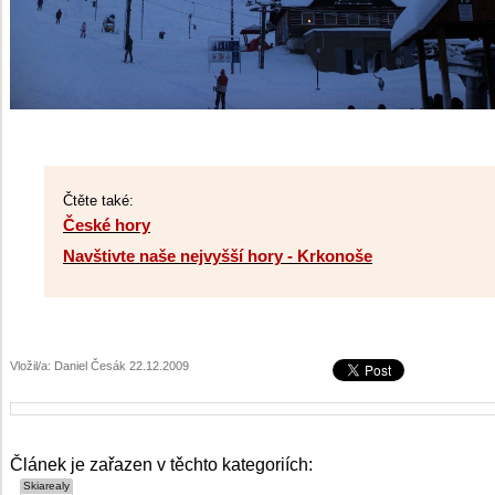
Čtěte také:
České hory
Navštivte naše nejvyšší hory - Krkonoše
Vložil/a: Daniel Česák 22.12.2009
Článek je zařazen v těchto kategoriích: