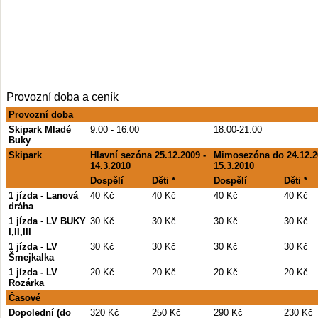
Provozní doba a ceník
Provozní doba
Skipark Mladé
9:00 - 16:00
18:00-21:00
Buky
Skipark
Hlavní sezóna 25.12.2009 -
Mimosezóna do 24.12.2
14.3.2010
15.3.2010
Dospělí
Děti *
Dospělí
Děti *
1 jízda
-
Lanová
40 Kč
40 Kč
40 Kč
40 Kč
dráha
1 jízda
-
LV BUKY
30 Kč
30 Kč
30 Kč
30 Kč
I,II,III
1 jízda
-
LV
30 Kč
30 Kč
30 Kč
30 Kč
Šmejkalka
1 jízda - LV
20 Kč
20 Kč
20 Kč
20 Kč
Rozárka
Časové
Dopolední (do
320 Kč
250 Kč
290 Kč
230 Kč