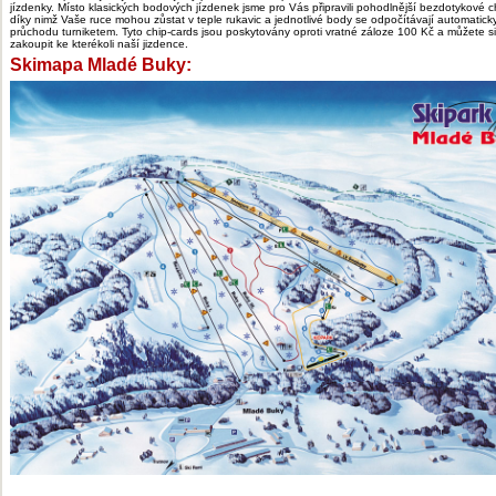
jízdenky. Místo klasických bodových jízdenek jsme pro Vás připravili pohodlnější bezdotykové c
díky nimž Vaše ruce mohou zůstat v teple rukavic a jednotlivé body se odpočítávají automaticky
průchodu turniketem. Tyto chip-cards jsou poskytovány oproti vratné záloze 100 Kč a můžete si
zakoupit ke kterékoli naší jizdence.
Skimapa Mladé Buky: