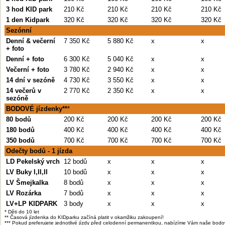
3 hod KID park
210 Kč
210 Kč
210 Kč
210 Kč
1 den Kidpark
320 Kč
320 Kč
320 Kč
320 Kč
Sezónní
Denní & večerní
7 350 Kč
5 880 Kč
x
x
+ foto
Denní + foto
6 300 Kč
5 040 Kč
x
x
Večerní + foto
3 780 Kč
2 940 Kč
x
x
14 dní v sezóně
4 730 Kč
3 550 Kč
x
x
14 večerů v
2 770 Kč
2 350 Kč
x
x
sezóně
BODOVÉ jízdenky**
*
80 bodů
200 Kč
200 Kč
200 Kč
200 Kč
180 bodů
400 Kč
400 Kč
400 Kč
400 Kč
350 bodů
700 Kč
700 Kč
700 Kč
700 Kč
Odečty bodů - 1 jízda
LD Pekelský vrch
12 bodů
x
x
x
LV Buky I,II,II
10 bodů
x
x
x
LV Šmejkalka
8 bodů
x
x
x
LV Rozárka
7 bodů
x
x
x
LV+LP KIDPARK
3 body
x
x
x
* Děti do 10 let
** Časová jízdenka do KIDparku začíná platit v okamžiku zakoupení!
*** Pokud preferujete jednotlivé jízdy před celodenní permanentkou, nabízíme Vám naše bod