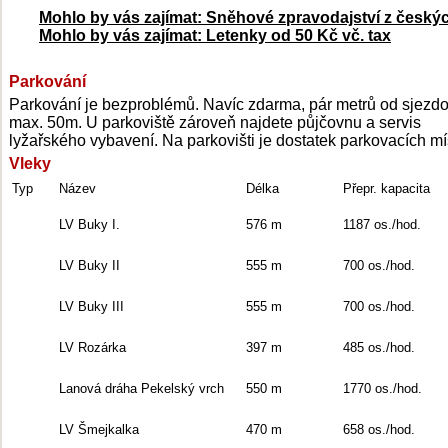
Mohlo by vás zajímat: Sněhové zpravodajství z český
Mohlo by vás zajímat: Letenky od 50 Kč vč. tax
Parkování
Parkování je bezproblémů. Navíc zdarma, pár metrů od sjezdo
max. 50m. U parkoviště zároveň najdete půjčovnu a servis
lyžařského vybavení. Na parkovišti je dostatek parkovacích mí
Vleky
Typ
Název
Délka
Přepr. kapacita
LV Buky I.
576 m
1187 os./hod.
LV Buky II
555 m
700 os./hod.
LV Buky III
555 m
700 os./hod.
LV Rozárka
397 m
485 os./hod.
Lanová dráha Pekelský vrch
550 m
1770 os./hod.
LV Šmejkalka
470 m
658 os./hod.