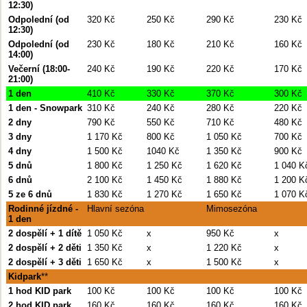
12:30)
Odpolední (od
320 Kč
250 Kč
290 Kč
230 Kč
12:30)
Odpolední (od
230 Kč
180 Kč
210 Kč
160 Kč
14:00)
Večerní (18:00-
240 Kč
190 Kč
220 Kč
170 Kč
21:00)
1 den
410 Kč
330 Kč
370 Kč
300 Kč
1 den - Snowpark
310 Kč
240 Kč
280 Kč
220 Kč
2 dny
790 Kč
550 Kč
710 Kč
480 Kč
3 dny
1 170 Kč
800 Kč
1 050 Kč
700 Kč
4 dny
1 500 Kč
1040 Kč
1 350 Kč
900 Kč
5 dnů
1 800 Kč
1 250 Kč
1 620 Kč
1 040 K
6 dnů
2 100 Kč
1 450 Kč
1 880 Kč
1 200 K
5 ze 6 dnů
1 830 Kč
1 270 Kč
1 650 Kč
1 070 K
Rodinné jízdné -
Hlavní sezóna
Mimosezóna
1 den
2 dospělí + 1 dítě
1 050 Kč
x
950 Kč
x
2 dospělí + 2 děti
1 350 Kč
x
1 220 Kč
x
2 dospělí + 3 děti
1 650 Kč
x
1 500 Kč
x
Kidpark
**
1 hod KID park
100 Kč
100 Kč
100 Kč
100 Kč
2 hod KID park
160 Kč
160 Kč
160 Kč
160 Kč