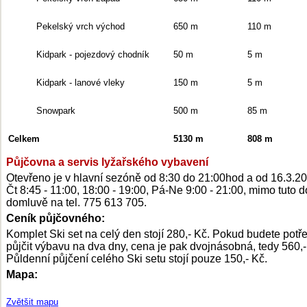
Pekelský vrch východ
650 m
110 m
Kidpark - pojezdový chodník
50 m
5 m
Kidpark - lanové vleky
150 m
5 m
Snowpark
500 m
85 m
Celkem
5130 m
808 m
Půjčovna a servis lyžařského vybavení
Otevřeno je v hlavní sezóně od 8:30 do 21:00hod a od 16.3.2
Čt 8:45 - 11:00, 18:00 - 19:00, Pá-Ne 9:00 - 21:00, mimo tuto 
domluvě na tel. 775 613 705.
Ceník půjčovného:
Komplet Ski set na celý den stojí 280,- Kč. Pokud budete potř
půjčit výbavu na dva dny, cena je pak dvojnásobná, tedy 560,-
Půldenní půjčení celého Ski setu stojí pouze 150,- Kč.
Mapa:
Zvětšit mapu