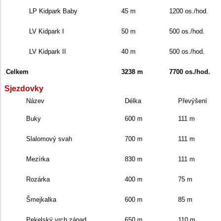
LP Kidpark Baby
45 m
1200 os./hod.
LV Kidpark I
50 m
500 os./hod.
LV Kidpark II
40 m
500 os./hod.
Celkem
3238 m
7700 os./hod.
Sjezdovky
Název
Délka
Převýšení
Buky
600 m
111 m
Slalomový svah
700 m
111 m
Mezírka
830 m
111 m
Rozárka
400 m
75 m
Šmejkalka
600 m
85 m
Pekelský vrch západ
650 m
110 m