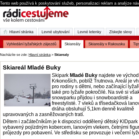
Tento web používá k poskytování služeb, personalizaci reklam a analýze ná
Hlavní stránka
Levné ubytování
Levné letenky
Získejte slevy
Vyhledání lyžařských zájezdů
Skiareály
Skiareály v Rakousku
Tip
Nacházíte se zde:
Hlavní stránka
>
Skiarealy
Skiareál Mladé Buky
Skipark
Mladé Buky
najdete ve východ
Krkonoších, poblíž Trutnova. Areál je v
pro rodiny s dětmi, nebo začínající lyžař
také pro lyžaře pokročilé. Na své si vša
snowparku přijdou i snowboardisté a
freestylisté. 7 vleků a třísedačková lano
dráha obsluhují 5,1km denně kvalitně
upravovaných a zasněžovaných tratí.
Dětem i začátečníkům je k dispozici oddělený dětský KIDpark
vybavený pojízdným kobercem, lanovým vlekem, četnými figu
průjezdy pro pobavení. Ve středisku se provozuje i večerní lyž