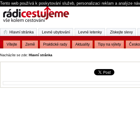
Tento web používá k poskytování služeb, personalizaci reklam a analýze ná
Hlavní stránka
Levné ubytování
Levné letenky
Získejte slevy
Vítejte
Země
Praktické rady
Aktuality
Tipy na výlety
Česko
Nacházíte se zde:
Hlavní stránka