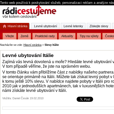
Tento web používá k poskytování služeb, personalizaci reklam a analýze ná
Hlavní stránka
Levné ubytování
Levné letenky
Získejte slevy
Vítejte
Země
Praktické rady
Aktuality
Tipy na výlety
Česko
Nacházíte se zde:
Hlavní stránka
>
Slevy Itálie
Levné ubytování Itálie
Zajímá vás levná dovolená u moře? Hledáte levné ubytování v 
V tom případě věříme, že jste na správném webu.
V tomto článku vám přiblížíme část z nabídky našeho partnera,
se orientuje primárně na Itálii. Můžete tak získat levný pobyt v It
k tomu ještě 10% slevu. V nabídce najdete pobyty v Itálii pro r
2010 jak v jednodušších apartmánech, tak v luxusnějších hote
námi získáte levné ubytování v Itálii.
Vložil/a: Daniel Česák 19.02.2010