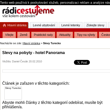
Tento web používá k poskytování služeb, personalizaci reklam a analýze ná
Hlavní stránka
Levné ubytování
Levné letenky
Získejte slevy
Vítejte
Země
Praktické rady
Aktuality
Tipy na výlety
Česko
Nacházíte se zde:
Hlavní stránka
>
Slevy Turecko
Slevy na pobyty - hotel Panorama
Vložil/a: Daniel Česák 20.02.2010
Článek je zařazen v těchto kategoriích:
Abyste mohli články z těchto kategorií odebírat, musíte být
přihlášen/a.