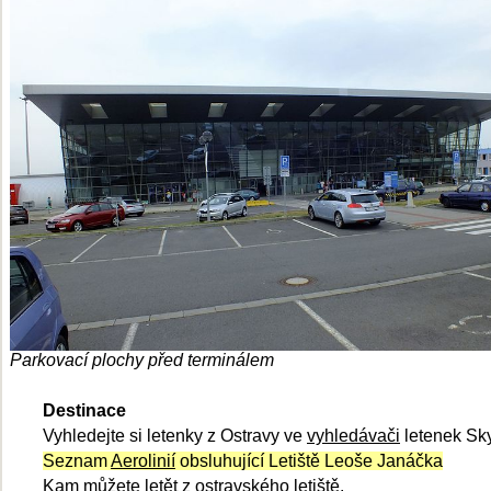
Parkovací plochy před terminálem
Destinace
Vyhledejte si letenky z Ostravy ve
vyhledávači
letenek Sk
Seznam
Aerolinií
obsluhující Letiště
Leoše Janáčka
Kam můžete letět
z ostravského letiště.