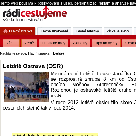
Tento web používá k poskytování služeb, personalizaci reklam a analýze ná
Hlavní stránka
Levné ubytování
Levné letenky
Získejte slevy
Vítejte
Země
Praktické rady
Aktuality
Tipy na výlety
Česko
Nacházíte se zde:
Hlavní stránka
>
Letiště
Letiště Ostrava (OSR)
Mezinárodní Letiště Leoše Janáčka O
se rozprostírá zhruba 8 km od Ostr
obcích Mošnov, Albrechtičky, Pet
Rozlohou je ostravské letiště druhé n
v ČR.
V roce 2012 letiště obsloužilo skoro 3
cestujících stejně tak v roce 2014.
Web letiště:
www.airport-ostrava.cz/cz