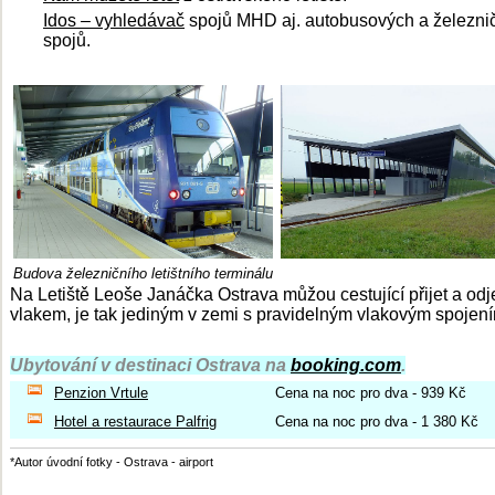
Idos – vyhledávač
spojů MHD aj. autobusových a železni
spojů.
Budova železničního letištního terminálu
Na Letiště Leoše Janáčka Ostrava můžou cestující přijet a odj
vlakem, je tak jediným v zemi s pravidelným vlakovým spojen
Ubytování v destinaci Ostrava na
booking.com
.
Penzion Vrtule
Cena na noc pro dva - 939 Kč
Hotel a restaurace Palfrig
Cena na noc pro dva - 1 380 Kč
*Autor úvodní fotky - Ostrava - airport