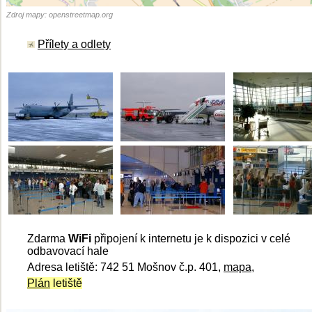
Zdroj mapy: openstreetmap.org
Přílety a odlety
Zdarma
WiFi
připojení k internetu je k dispozici v celé
odbavovací hale
Adresa letiště: 742 51 Mošnov č.p. 401,
mapa,
Plán
letiště