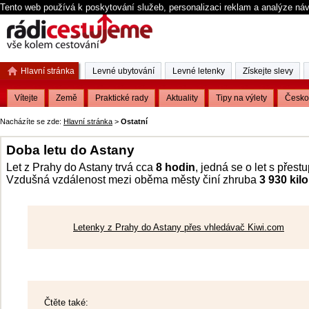
Tento web používá k poskytování služeb, personalizaci reklam a analýze ná
Hlavní stránka
Levné ubytování
Levné letenky
Získejte slevy
Vítejte
Země
Praktické rady
Aktuality
Tipy na výlety
Česko
Nacházíte se zde:
Hlavní stránka
>
Ostatní
Doba letu do Astany
Let z Prahy do Astany trvá cca
8 hodin
, jedná se o let s přest
Vzdušná vzdálenost mezi oběma městy činí zhruba
3 930 kil
Letenky z Prahy do Astany přes vhledávač Kiwi.com
Čtěte také: