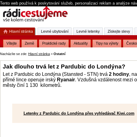
Tento web používá k poskytování služeb, personalizaci reklam a analýze ná
Hlavní stránka
Levné ubytování
Levné letenky
Získejte slevy
Vítejte
Země
Praktické rady
Aktuality
Tipy na výlety
Česko
Nacházíte se zde:
Hlavní stránka
>
Ostatní
Jak dlouho trvá let z Pardubic do Londýna?
Let z Pardubic do Londýna (Stansted - STN) trvá
2 hodiny
, na
přímé lince operuje irský
Ryanair
. Vzdušná vzdálenost mezi
městy činí 1 130 kilometrů.
Letenky z Pardubic do Londýna přes vyhledávač Kiwi.com