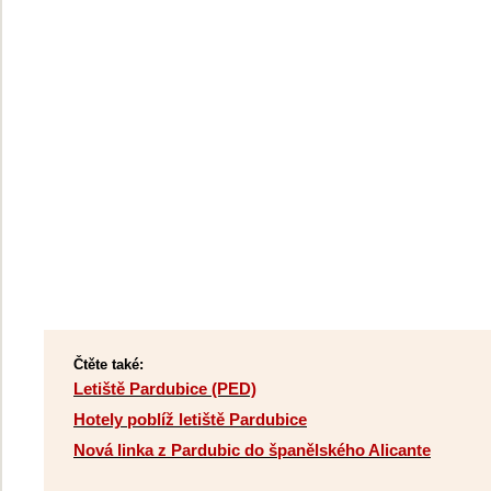
Čtěte také:
Letiště Pardubice (PED)
Hotely poblíž letiště Pardubice
Nová linka z Pardubic do španělského Alicante