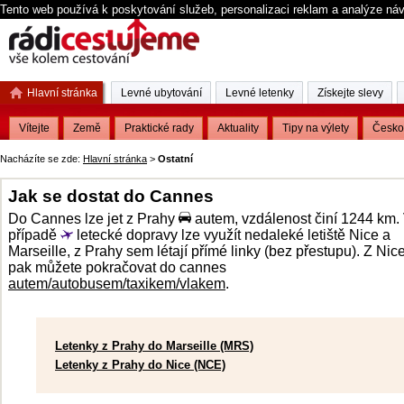
Tento web používá k poskytování služeb, personalizaci reklam a analýze ná
Hlavní stránka
Levné ubytování
Levné letenky
Získejte slevy
Vítejte
Země
Praktické rady
Aktuality
Tipy na výlety
Česko
Nacházíte se zde:
Hlavní stránka
>
Ostatní
Jak se dostat do Cannes
Do Cannes lze jet z Prahy
autem, vzdálenost činí 1244 km.
případě
letecké dopravy lze využít nedaleké letiště Nice a
Marseille, z Prahy sem létají přímé linky (bez přestupu). Z Nic
pak můžete pokračovat do cannes
autem/autobusem/taxikem/vlakem
.
Letenky z Prahy do Marseille (MRS)
Letenky z Prahy do Nice (NCE)