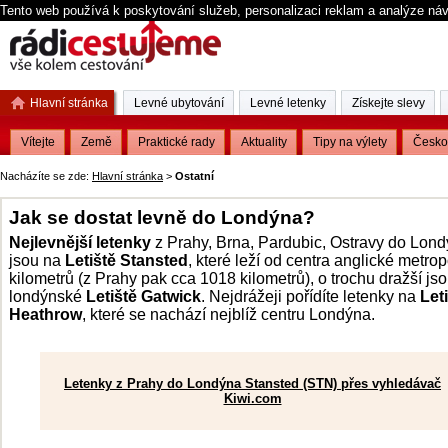
Tento web používá k poskytování služeb, personalizaci reklam a analýze ná
Hlavní stránka
Levné ubytování
Levné letenky
Získejte slevy
Vítejte
Země
Praktické rady
Aktuality
Tipy na výlety
Česko
Nacházíte se zde:
Hlavní stránka
>
Ostatní
Jak se dostat levně do Londýna?
Nejlevnější letenky
z Prahy, Brna, Pardubic, Ostravy do Lon
jsou na
Letiště Stansted
, které leží od centra anglické metro
kilometrů (z Prahy pak cca 1018 kilometrů), o trochu dražší js
londýnské
Letiště Gatwick
. Nejdrážeji pořídíte letenky na
Let
Heathrow
, které se nachází nejblíž centru Londýna.
Letenky z Prahy do Londýna Stansted (STN) přes vyhledávač
Kiwi.com