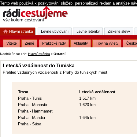
Tento web používá k poskytování služeb, personalizaci reklam a analýze ná
Hlavní stránka
Levné ubytování
Levné letenky
Získejte slevy
Vítejte
Země
Praktické rady
Aktuality
Tipy na výlety
Česko
Nacházíte se zde:
Hlavní stránka
>
Ostatní
Letecká vzdálenost do Tuniska
Přehled vzdušných vzdáleností z Prahy do tuniských měst.
Trasa
Letecká vzdálenost
Praha - Tunis
1 517 km
Praha - Monastir
1 620 km
Praha - Hammamet
Praha - Mahdia
1 645 km
Praha - Súsa