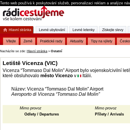
Tento web používá k poskytování služeb, personalizaci reklam a analýze ná
Hlavní stránka
Levné ubytování
Levné letenky
Získejte slevy
Vítejte
Země
Praktické rady
Aktuality
Tipy na výlety
Česko
Nacházíte se zde:
Hlavní stránka
>
Ostatní
Letiště Vicenza (VIC)
Vicenza “Tommaso Dal Molin” Airport bylo vojensko/civilní leti
které obsluhovalo
město Vicenzo
v
Itálii.
Název: Vicenza “Tommaso Dal Molin” Airport
Aeroporto di Vicenza “Tommaso Dal Molin”
Mimo provoz
Mimo provoz
Odlety / Departures
Přílety / Arrivals