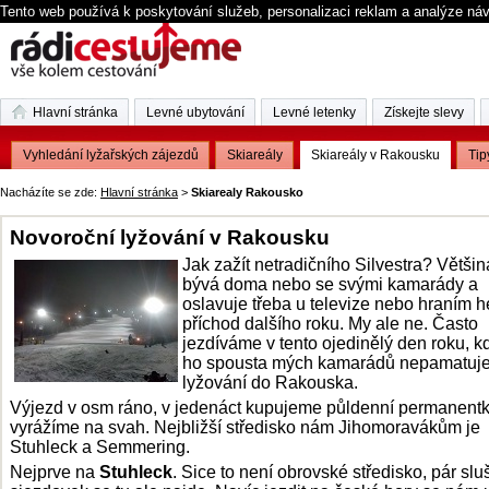
Tento web používá k poskytování služeb, personalizaci reklam a analýze ná
Hlavní stránka
Levné ubytování
Levné letenky
Získejte slevy
Vyhledání lyžařských zájezdů
Skiareály
Skiareály v Rakousku
Tip
Nacházíte se zde:
Hlavní stránka
>
Skiarealy Rakousko
Novoroční lyžování v Rakousku
Jak zažít netradičního Silvestra? Většina
bývá doma nebo se svými kamarády a
oslavuje třeba u televize nebo hraním h
příchod dalšího roku. My ale ne. Často
jezdíváme v tento ojedinělý den roku, kd
ho spousta mých kamarádů nepamatuje
lyžování do Rakouska.
Výjezd v osm ráno, v jedenáct kupujeme půldenní permanent
vyrážíme na svah. Nejbližší středisko nám Jihomoravákům je
Stuhleck a Semmering.
Nejprve na
Stuhleck
. Sice to není obrovské středisko, pár sl