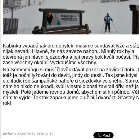
Kabinka vypadá jak pro dobytek, musíme sundávat lyže a stát, 
nijak nevadí. Hlavně, že nás zaveze nahoru. Minulý rok byla
otevřená jen hlavní sjezdovka a její pravý bok kvůli počasí. Př
zase všechny okolní. Vyzkoušíme všechny.
Na Semmeringu si musí člověk dávat pozor na zavírací dobu.
totiž je noční lyžování do devíti, jindy do desíti. Tak jsme kdysi p
o chladící se šampaňské nahoře u sjezdovky ve sněhu. Samo
nám ho nikdo neukradl, kvůli vlastní blbosti zavírali dřív, než 
mysleli. Poté jedeme rovnou domů, abychom stihli půlnoc. Vě
nám to vyjde. Tak tak zaparkujeme a už bijí dvanáct. Šťastný 
rok!
Vložil/a: Daniel Česák 13.01.2017