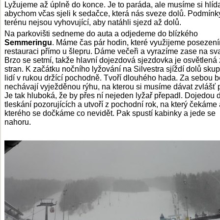
Lyžujeme až úplně do konce. Je to paráda, ale musíme si hlída
abychom včas sjeli k sedačce, která nás sveze dolů. Podmínk
terénu nejsou vyhovující, aby natáhli sjezd až dolů.
Na parkovišti sedneme do auta a odjedeme do blízkého
Semmeringu
. Máme čas pár hodin, které využijeme posezen
restauraci přímo u šlepru. Dáme večeři a vyrazíme zase na sv
Brzo se setmí, takže hlavní dojezdová sjezdovka je osvětlená
stran. K začátku nočního lyžování na Silvestra sjíždí dolů sku
lidí v rukou držící pochodně. Tvoří dlouhého hada. Za sebou 
nechávají vyježděnou rýhu, na kterou si musíme dávat zvlášť 
Je tak hluboká, že by přes ní nejeden lyžař přepadl. Dojedou 
tleskání pozorujících a utvoří z pochodní rok, na který čekáme
kterého se dočkáme co nevidět. Pak spustí kabinky a jede se
nahoru.