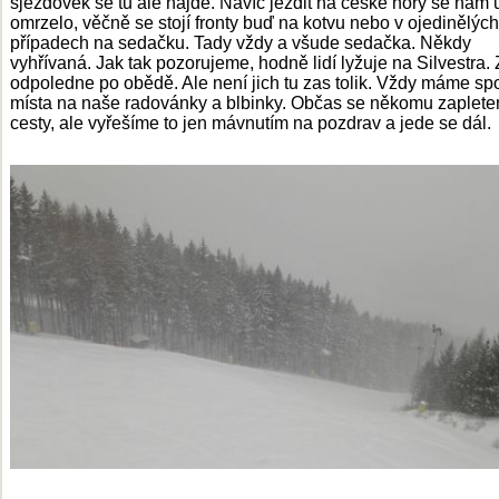
sjezdovek se tu ale najde. Navíc jezdit na české hory se nám 
omrzelo, věčně se stojí fronty buď na kotvu nebo v ojedinělých
případech na sedačku. Tady vždy a všude sedačka. Někdy
vyhřívaná. Jak tak pozorujeme, hodně lidí lyžuje na Silvestra. 
odpoledne po obědě. Ale není jich tu zas tolik. Vždy máme sp
místa na naše radovánky a blbinky. Občas se někomu zaplet
cesty, ale vyřešíme to jen mávnutím na pozdrav a jede se dál.