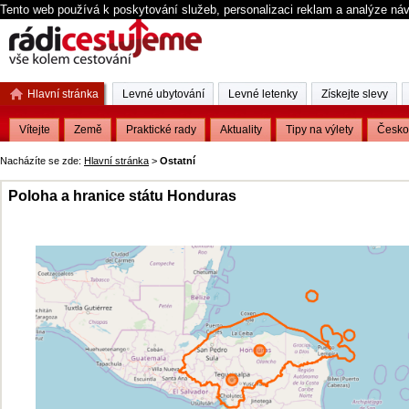
Tento web používá k poskytování služeb, personalizaci reklam a analýze ná
Hlavní stránka
Levné ubytování
Levné letenky
Získejte slevy
Vítejte
Země
Praktické rady
Aktuality
Tipy na výlety
Česko
Nacházíte se zde:
Hlavní stránka
>
Ostatní
Poloha a hranice státu Honduras