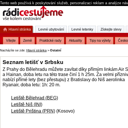
Tento web používá k poskytování služeb, personalizaci reklam a analýze ná
Hlavní stránka
Levné ubytování
Levné letenky
Získejte slevy
Vítejte
Země
Praktické rady
Aktuality
Tipy na výlety
Česko
Nacházíte se zde:
Hlavní stránka
>
Ostatní
Seznam letišť v Srbsku
Z Prahy do Bělehradu můžete zavítat díky přímým linkám Air 
a Hainan, doba letu na této trase činí 1 h 25m. Za velmi přízni
nabízí přímé lety (bez přestupu) z Bratislavy do Niš aerolinka
Ryanair, doba letu: 1h: 20 m.
Letiště Bělehrad (BEG)
Letiště Niš (INI)
Letiště Priština (PRN)
(Kosovo)