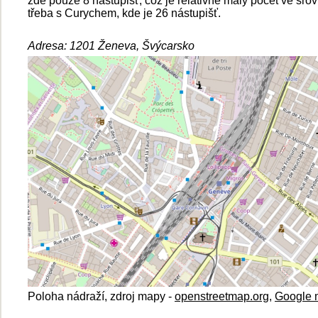
zde pouze 8 nástupišť, což je relativně malý počet ve sro
třeba s Curychem, kde je 26 nástupišť.
Adresa:
1201 Ženeva, Švýcarsko
Poloha nádraží, zdroj mapy -
openstreetmap.org
,
Google