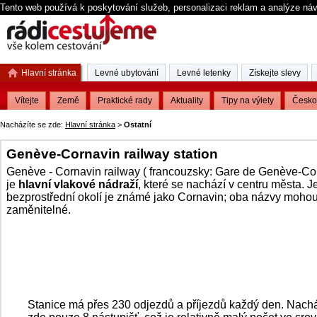
Tento web používá k poskytování služeb, personalizaci reklam a analýze ná
Hlavní stránka
Levné ubytování
Levné letenky
Získejte slevy
Vítejte
Země
Praktické rady
Aktuality
Tipy na výlety
Česko
Nacházíte se zde:
Hlavní stránka
>
Ostatní
Genève-Cornavin railway station
Genève - Cornavin railway ( francouzsky: Gare de Genève-Co
je
hlavní vlakové nádraží
, které se nachází v centru města. J
bezprostřední okolí je známé jako Cornavin; oba názvy mohou
zaměnitelné.
Stanice má přes 230 odjezdů a příjezdů každý den. Nachá