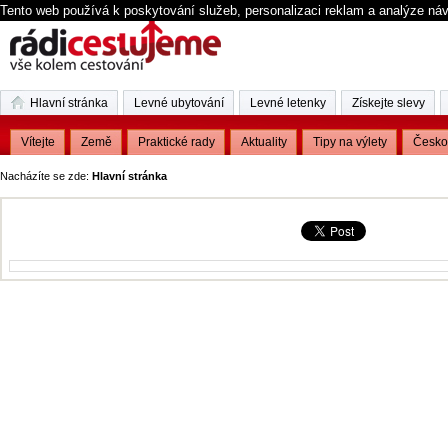
Tento web používá k poskytování služeb, personalizaci reklam a analýze ná
Hlavní stránka
Levné ubytování
Levné letenky
Získejte slevy
Vítejte
Země
Praktické rady
Aktuality
Tipy na výlety
Česko
Nacházíte se zde:
Hlavní stránka