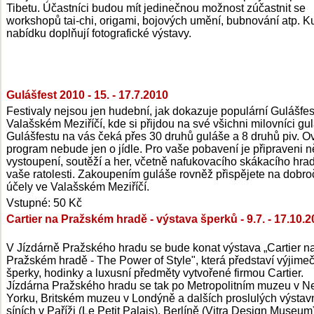
Tibetu. Účastníci budou mít jedinečnou možnost zúčastnit se
workshopů tai-chi, origami, bojových umění, bubnování atp. Ku
nabídku doplňují fotografické výstavy.
Gulášfest 2010 - 15. - 17.7.2010
Festivaly nejsou jen hudební, jak dokazuje populární Gulášfes
Valašském Meziříčí, kde si přijdou na své všichni milovníci gu
Gulášfestu na vás čeká přes 30 druhů guláše a 8 druhů piv. 
program nebude jen o jídle. Pro vaše pobavení je připraveni n
vystoupení, soutěží a her, včetně nafukovacího skákacího hra
vaše ratolesti. Zakoupením guláše rovněž přispějete na dobro
účely ve Valašském Meziříčí.
Vstupné: 50 Kč
Cartier na Pražském hradě - výstava šperků - 9.7. - 17.10.
V Jízdárně Pražského hradu se bude konat výstava „Cartier n
Pražském hradě - The Power of Style", která představí výjime
šperky, hodinky a luxusní předměty vytvořené firmou Cartier.
Jízdárna Pražského hradu se tak po Metropolitním muzeu v 
Yorku, Britském muzeu v Londýně a dalších proslulých výstav
síních v Paříži (Le Petit Palais), Berlíně (Vitra Design Museum