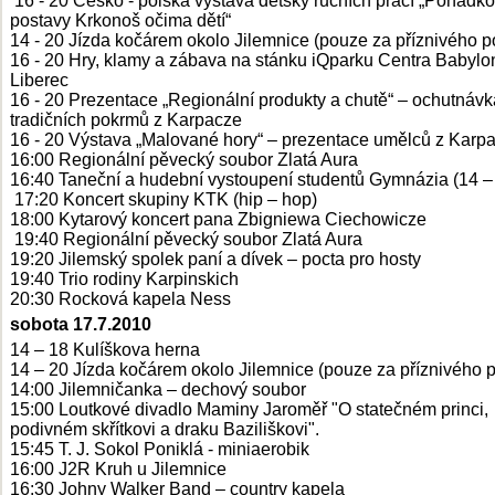
16 - 20 Česko - polská výstava dětský ručních prací „Pohádk
postavy Krkonoš očima dětí“
14 - 20 Jízda kočárem okolo Jilemnice (pouze za příznivého p
16 - 20 Hry, klamy a zábava na stánku iQparku Centra Babylo
Liberec
16 - 20 Prezentace „Regionální produkty a chutě“ – ochutnávk
tradičních pokrmů z Karpacze
16 - 20 Výstava „Malované hory“ – prezentace umělců z Karp
16:00 Regionální pěvecký soubor Zlatá Aura
16:40 Taneční a hudební vystoupení studentů Gymnázia (14 – 
17:20 Koncert skupiny KTK (hip – hop)
18:00 Kytarový koncert pana Zbigniewa Ciechowicze
19:40 Regionální pěvecký soubor Zlatá Aura
19:20 Jilemský spolek paní a dívek – pocta pro hosty
19:40 Trio rodiny Karpinskich
20:30 Rocková kapela Ness
sobota 17.7.2010
14 – 18 Kulíškova herna
14 – 20 Jízda kočárem okolo Jilemnice (pouze za příznivého 
14:00 Jilemničanka – dechový soubor
15:00 Loutkové divadlo Maminy Jaroměř "O statečném princi,
podivném skřítkovi a draku Baziliškovi".
15:45 T. J. Sokol Poniklá - miniaerobik
16:00 J2R Kruh u Jilemnice
16:30 Johny Walker Band – country kapela