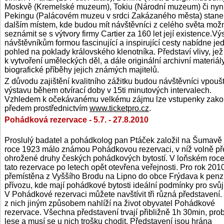
Moskvě (Kremelské muzeum), Tokiu (Národní muzeum) či nyní
Pekingu (Palácovém muzeu v srdci Zakázaného města) stane
dalším místem, kde budou mít návštěvníci z celého světa mož
seznámit se s výtvory firmy Cartier za 160 let její existence.Vý
návštěvníkům formou fascinující a inspirující cesty nabídne je
pohled na poklady královského klenotníka. Představí vlivy, jež
k vytvoření uměleckých děl, a dále originální archivní materiál
biografické příběhy jejich známých majitelů.
Z důvodu zajištění kvalitního zážitku budou návštěvníci vpouš
výstavu během otvírací doby v 15ti minutových intervalech.
Vzhledem k očekávanému velkému zájmu lze vstupenky zako
předem prostřednictvím
www.ticketpro.cz
.
Pohádková rezervace - 5.7. - 27.8.2010
Proslulý badatel a pohádkolog pan Ptáček založil na Šumavě j
roce 1923 málo známou Pohádkovou rezervaci, v níž volně pře
ohrožené druhy českých pohádkových bytostí. V loňském roce
tato rezervace po letech opět otevřena veřejnosti. Pro rok 201
přemístěna z Vyššího Brodu na Lipno do obce Frýdava k pen
přívozu, kde mají pohádkové bytosti ideální podmínky pro svůj 
V Pohádkové rezervaci můžete navštívit tři různá představení
z nich jiným způsobem nahlíží na život obyvatel Pohádkové
rezervace. Všechna představení trvají přibližně 1h 30min, prob
lese a musí se u nich trošku chodit. Představení jsou hrána