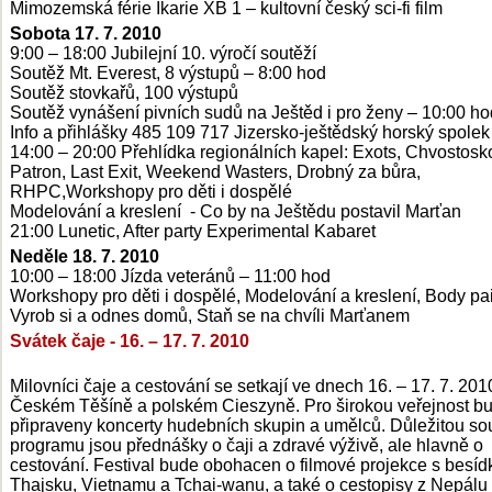
Mimozemská férie Ikarie XB 1 – kultovní český sci-fi film
Sobota 17. 7. 2010
9:00 – 18:00 Jubilejní 10. výročí soutěží
Soutěž Mt. Everest, 8 výstupů – 8:00 hod
Soutěž stovkařů, 100 výstupů
Soutěž vynášení pivních sudů na Ještěd i pro ženy – 10:00 ho
Info a přihlášky 485 109 717 Jizersko-ještědský horský spolek
14:00 – 20:00 Přehlídka regionálních kapel: Exots, Chvostosk
Patron, Last Exit, Weekend Wasters, Drobný za bůra,
RHPC,Workshopy pro děti i dospělé
Modelování a kreslení - Co by na Ještědu postavil Marťan
21:00 Lunetic, After party Experimental Kabaret
Neděle 18. 7. 2010
10:00 – 18:00 Jízda veteránů – 11:00 hod
Workshopy pro děti i dospělé, Modelování a kreslení, Body pai
Vyrob si a odnes domů, Staň se na chvíli Marťanem
Svátek čaje - 16. – 17. 7. 2010
Milovníci čaje a cestování se setkají ve dnech 16. – 17. 7. 201
Českém Těšíně a polském Cieszyně. Pro širokou veřejnost b
připraveny koncerty hudebních skupin a umělců. Důležitou so
programu jsou přednášky o čaji a zdravé výživě, ale hlavně o
cestování. Festival bude obohacen o filmové projekce s besíd
Thajsku, Vietnamu a Tchai-wanu, a také o cestopisy z Nepálu