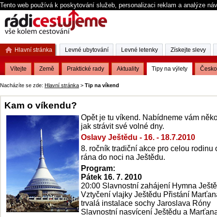
Tento web používá k poskytování služeb, personalizaci reklam a analýze ná
Hlavní stránka
Levné ubytování
Levné letenky
Získejte slevy
Vítejte
Země
Praktické rady
Aktuality
Tipy na výlety
Česko
Nacházíte se zde:
Hlavní stránka
>
Tip na víkend
Kam o víkendu?
Opět je tu víkend. Nabídneme vám někol
jak strávit své volné dny.
Oslavy Ještědu - 16. - 18.7.2010
8. ročník tradiční akce pro celou rodinu
rána do noci na Ještědu.
Program:
Pátek 16. 7. 2010
20:00 Slavnostní zahájení Hymna Ješt
Vztyčení vlajky Ještědu Přistání Marťan
trvalá instalace sochy Jaroslava Róny
Slavnostní nasvícení Ještědu a Marťan