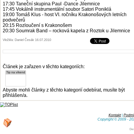
17:30 Taneční skupina Paul -Dance Jilemnice
17:45 Vokálně instrumentální soubor Satori Poniklá
19:00 Tomáš Klus - host VI. ročníku Krakonošových letních
podvečerů
20:15 Rozloučení s Krakonošem
20:30 Soumrak Band – rocková kapela z Roztok u Jilemnice
Vložil/a: Daniel Česák 16.07.2010
Článek je zařazen v těchto kategoriích:
Abyste mohli články z těchto kategorií odebírat, musíte být
přihlášen/a.
Kontakt
|
Podmín
Copyright © 2009 - 20
De