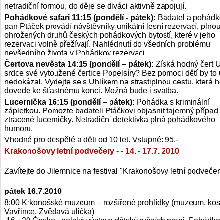
netradiční formou, do děje se diváci aktivně zapojují.
Pohádkové safari 11:15 (pondělí - pátek):
Badatel a pohádk
pan Ptáček provádí návštěvníky unikátní lesní rezervací, plno
ohrožených druhů českých pohádkových bytostí, které v jeho
rezervaci volně přežívají. Nahlédnutí do všedních problému
nevšedního života v Pohádkov rezervaci.
Čertova nevěsta 14:15 (pondělí – pátek):
Získá hodný čert U
srdce své vytoužené čertice Popelsíry? Bez pomoci dětí by to 
nedokázal. Vydejte se s Uhlíkem na strastiplnou cestu, která 
dovede ke šťastnému konci. Možná bude i svatba.
Lucernička 16:15 (pondělí – pátek):
Pohádka s kriminální
zápletkou. Pomozte badateli Ptáčkovi objasnit tajemný případ
ztracené lucerničky. Netradiční detektivka plná pohádkového
humoru.
Vhodné pro dospělé a děti od 10 let. Vstupné: 95,-
Krakonošovy letní podvečery - - 14. - 17.7. 2010
Zavítejte do Jilemnice na festival "Krakonošovy letní podvečer
pátek 16.7.2010
8:00 Krkonošské muzeum – rozšířené prohlídky (muzeum, kost
Vavřince, Zvědavá ulička)