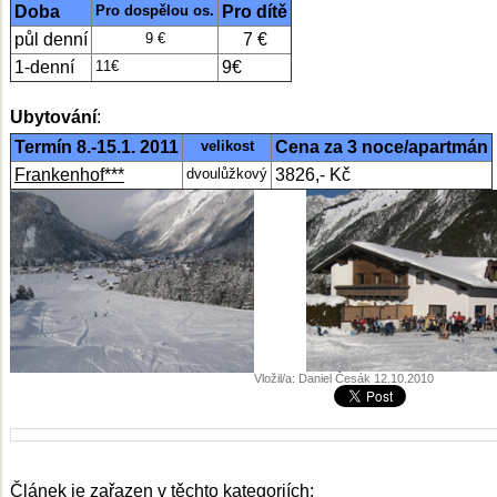
Doba
Pro dospělou os.
Pro dítě
půl denní
9 €
7 €
1-denní
11€
9€
Ubytování
:
Termín 8.-15.1. 2011
velikost
Cena za 3 noce/apartmán
Frankenhof
***
dvoulůžkový
3826,- Kč
Vložil/a: Daniel Česák 12.10.2010
Článek je zařazen v těchto kategoriích: