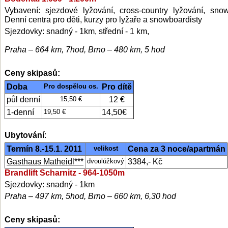
Vybavení: sjezdové lyžování, cross-country lyžování, sno
Denní centra pro děti, kurzy pro lyžaře a snowboardisty
Sjezdovky: snadný - 1km, střední - 1 km,
Praha – 664 km, 7hod, Brno – 480 km, 5 hod
Ceny skipasů:
Doba
Pro dospělou os.
Pro dítě
půl denní
15,50 €
12 €
1-denní
19,50 €
14,50€
Ubytování
:
Termín 8.-15.1. 2011
velikost
Cena za 3 noce/apartmán
Gasthaus Matheidl***
dvoulůžkový
3384,- Kč
Brandlift Scharnitz - 964-1050m
Sjezdovky: snadný - 1km
Praha – 497 km, 5hod, Brno – 660 km, 6,30 hod
Ceny skipasů: