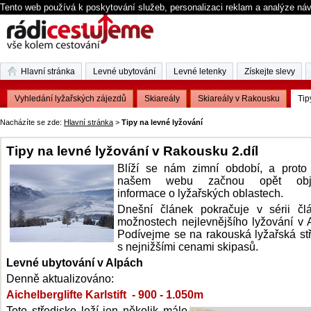
Tento web používá k poskytování služeb, personalizaci reklam a analýze ná
Hlavní stránka
Levné ubytování
Levné letenky
Získejte slevy
Vyhledání lyžařských zájezdů
Skiareály
Skiareály v Rakousku
Tip
Nacházíte se zde:
Hlavní stránka
>
Tipy na levné lyžování
Tipy na levné lyžování v Rakousku 2.díl
Blíží se nám zimní období, a proto
našem webu začnou opět obje
informace o lyžařských oblastech.
Dnešní článek pokračuje v sérii čl
možnostech nejlevnějšího lyžování v 
Podívejme se na rakouská lyžařská st
s nejnižšími cenami skipasů.
Levné ubytování v Alpách
Denně aktualizováno:
Aichelberglifte Karlstift - 900 - 1.050m
Toto středisko leží jen několik málo