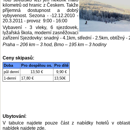
kilometrů od hranic z Českem. Takže
příjemná dostupnost a dobrý
vybyvenost. Sezona - -12.12.2010 -
20.3.2011 - provoz 9:00 - 16:00
Vybavení - 3 vleky, 6 sjezdovek,
lyžařská škola, moderní zasněžovací
zařízení Sjezdovky: snadný - 4.1km, střední - 2.5km, obtížný -
Praha – 206 km – 3 hod, Brno – 195 km – 3 hodiny
Ceny skipasů:
Doba
Pro dospělou os.
Pro dítě
půl denní
13,50 €
9,90 €
1-denní
17,80 €
13,50€
Ubytování
:
V tabulce najdete pouze část z nabídky hotelů v oblast
nabídek najdete
zde.