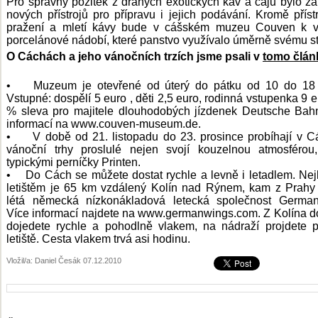
Pro správný požitek z drahých exotických káv a čajů bylo za
nových přístrojů pro přípravu i jejich podávání. Kromě příst
pražení a mletí kávy bude v cášském muzeu Couven k vi
porcelánové nádobí, které panstvo využívalo úměrně svému s
O Cáchách a jeho vánočních trzích jsme psali v
tomo člán
• Muzeum je otevřené od úterý do pátku od 10 do 18 
Vstupné: dospělí 5 euro , děti 2,5 euro, rodinná vstupenka 9 e
% sleva pro majitele dlouhodobých jízdenek Deutsche Bah
informací na www.couven-museum.de.
• V době od 21. listopadu do 23. prosince probíhají v 
vánoční trhy proslulé nejen svojí kouzelnou atmosférou
typickými perníčky Printen.
• Do Cách se můžete dostat rychle a levně i letadlem. Nej
letištěm je 65 km vzdálený Kolín nad Rýnem, kam z Prah
létá německá nízkonákladová letecká společnost German
Více informací najdete na www.germanwings.com. Z Kolína 
dojedete rychle a pohodlně vlakem, na nádraží projdete 
letiště. Cesta vlakem trvá asi hodinu.
Vložil/a: Daniel Česák 07.12.2010