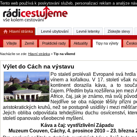
Tento web používá k poskytování služeb, personalizaci reklam a analýze ná
Hlavní stránka
Levné ubytování
Levné letenky
Získejte slevy
Vítejte
Země
Praktické rady
Aktuality
Tipy na výlety
Česko
Nacházíte se zde:
Hlavní stránka
>
Tip na víkend
Výlet do Cách na výstavu
Po staletí prolévali Evropané svá hrdla
vínem a kořalkou. V 17. století však n
kontinent dorazila káva, a to souč
čajem. Předtím byla rozšířena jen mezi 
Africe, čaj, jak je známo, má svůj původ 
Nejdříve se oba nápoje těšily přízni 
aristokratických kruhů, než se postupně usídlily i mezi měšťa
Jejich obliba odpovídala tehdejšímu duchu osvícenství, kter
století opanovalo všeobecné myšlení.
Káva a čaj: vystřízlivění Západu
Muzeum Couven, Cáchy, 4. prosince 2010 – 23. března 