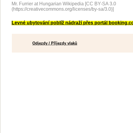
Mr. Furrier at Hungarian Wikipedia [CC BY-SA 3.0
(https://creativecommons.org/licenses/by-sa/3.0)]
Levné ubytování poblíž nádraží přes portál booking.
Odjezdy / Příjezdy vlaků