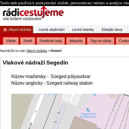
Tento web používá k poskytování služeb, personalizaci reklam a analýze ná
Hlavní stránka
Levné ubytování
Levné letenky
Získejte slevy
Vítejte
Země
Praktické rady
Aktuality
Tipy na výlety
Česko
Nacházíte se zde:
Hlavní stránka
>
Ostatní
Vlakové nádraží Segedín
Název maďarsky - Szeged pályaudvar
Název anglicky - Szeged railway station