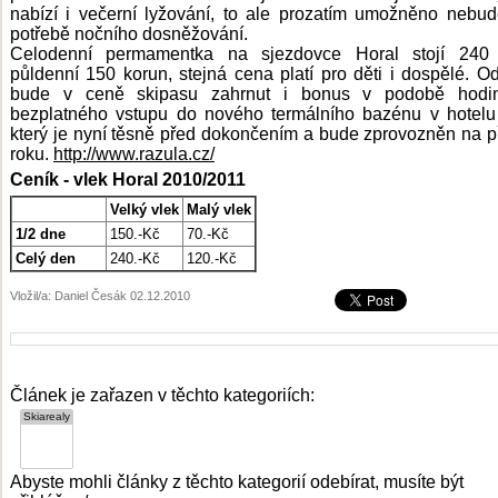
nabízí i večerní lyžování, to ale prozatím umožněno nebud
potřebě nočního dosněžování.
Celodenní permamentka na sjezdovce Horal stojí 240 
půldenní 150 korun, stejná cena platí pro děti i dospělé. O
bude v ceně skipasu zahrnut i bonus v podobě hodi
bezplatného vstupu do nového termálního bazénu v hotelu
který je nyní těsně před dokončením a bude zprovozněn na 
roku.
http://www.razula.cz/
Ceník - vlek Horal 2010/2011
Velký vlek
Malý vlek
1/2 dne
150.-Kč
70.-Kč
Celý den
240.-Kč
120.-Kč
Vložil/a: Daniel Česák 02.12.2010
Článek je zařazen v těchto kategoriích:
Abyste mohli články z těchto kategorií odebírat, musíte být