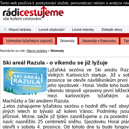
Tento web používá k poskytování služeb, personalizaci reklam a analýze ná
Hlavní stránka
Levné ubytování
Levné letenky
Získejte slevy
Vyhledání lyžařských zájezdů
Skiareály
Skiareály v Rakousku
Tip
Nacházíte se zde:
Hlavní stránka
>
Skiarealy
Ski areál Razula - o víkendu se již lyžuje
Lyžařská sezóna ve Ski areálu Raz
Velkých Karlovicích startuje. Již v so
prosince se otevře návštěvníkům první 
jeho sjezdovek - Horal. Vedle toho budo
víkendu strojově upraveny první běžeck
mezi karlovickým lyžařským ar
Machůzky a Ski areálem Razula.
„Letos zahajujeme lyžařskou sezónu o hodně dřív než obvy
jiných letech to bývalo až kolem Vánoc. Podmínky jsou
příznivé. Mrzne, takže již týden zasněžujeme a za poslední 
navíc nasněžilo 25 centimetrů sněhu. Sjezdovku Horal pl
otevřít v sobotu 4. prosince. Od tohoto dne tu bude fungov