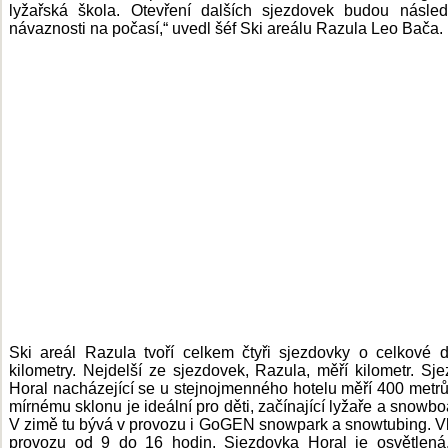
lyžařská škola. Otevření dalších sjezdovek budou násle
návaznosti na počasí,“ uvedl šéf Ski areálu Razula Leo Bača.
Ski areál Razula tvoří celkem čtyři sjezdovky o celkové 
kilometry. Nejdelší ze sjezdovek, Razula, měří kilometr. Sj
Horal nacházející se u stejnojmenného hotelu měří 400 metrů
mírnému sklonu je ideální pro děti, začínající lyžaře a snowboa
V zimě tu bývá v provozu i GoGEN snowpark a snowtubing. Vl
provozu od 9 do 16 hodin. Sjezdovka Horal je osvětlená