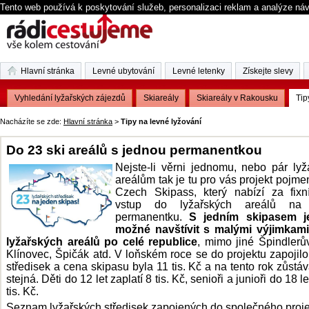
Tento web používá k poskytování služeb, personalizaci reklam a analýze ná
Hlavní stránka
Levné ubytování
Levné letenky
Získejte slevy
Vyhledání lyžařských zájezdů
Skiareály
Skiareály v Rakousku
Tip
Nacházíte se zde:
Hlavní stránka
>
Tipy na levné lyžování
Do 23 ski areálů s jednou permanentkou
Nejste-li věrni jednomu, nebo pár ly
areálům tak je tu pro vás projekt pojm
Czech Skipass, který nabízí za fixn
vstup do lyžařských areálů na
permanentku.
S jedním skipasem j
možné navštívit s malými výjimkami
lyžařských areálů po celé republice
, mimo jiné Špindlerů
Klínovec, Špičák atd.
V loňském roce se do projektu zapojilo
středisek a cena skipasu byla 11 tis. Kč a na tento rok zůstá
stejná. Děti do 12 let zaplatí 8 tis. Kč, senioři a junioři do 18 l
tis. Kč.
Seznam
lyžařských středisek
zapojených do společného proje