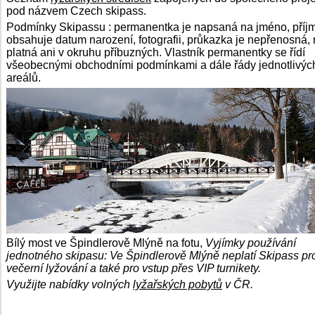
pod názvem Czech skipass.
Podmínky Skipassu : permanentka je napsaná na jméno, příjm
obsahuje datum narození, fotografii, průkazka je nepřenosná, 
platná ani v okruhu příbuzných. Vlastník permanentky se řídí
všeobecnými obchodními podmínkami a dále řády jednotlivých
areálů.
Bílý most ve Špindlerově Mlýně na fotu,
Vyjímky používání
jednotného skipasu: Ve Špindlerově Mlýně neplatí Skipass pr
večerní lyžování a také pro vstup přes VIP turnikety.
Využijte nabídky volných
lyžařských pobytů
v ČR.