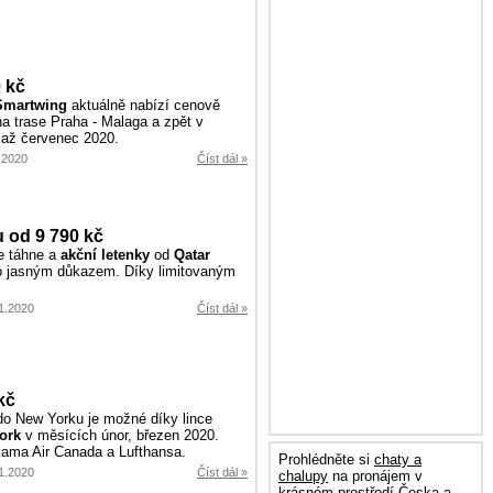
 kč
Smartwing
aktuálně nabízí cenově
a trase Praha - Malaga a zpět v
 až červenec 2020.
2.2020
Číst dál »
u od 9 790 kč
e táhne a
akční letenky
od
Qatar
o jasným důkazem. Díky limitovaným
.1.2020
Číst dál »
kč
do New Yorku je možné díky lince
ork
v měsících únor, březen 2020.
nkama Air Canada a Lufthansa.
Prohlédněte si
chaty a
.1.2020
Číst dál »
chalupy
na pronájem v
krásném prostředí Česka a