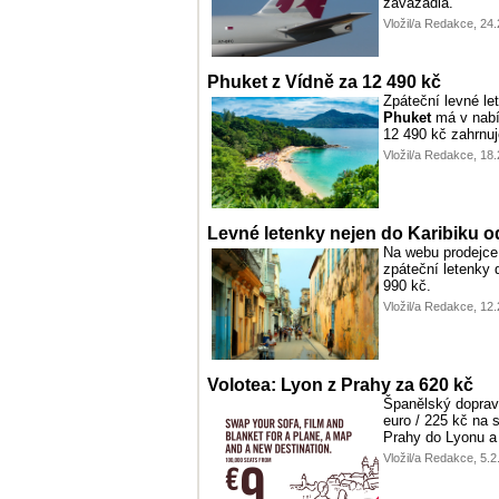
zavazadla.
Vložil/a Redakce, 24
Phuket z Vídně za 12 490 kč
Zpáteční levné le
Phuket
má v nabí
12 490 kč zahrnu
Vložil/a Redakce, 18
Levné letenky nejen do Karibiku o
Na webu prodejce 
zpáteční letenky
990 kč.
Vložil/a Redakce, 12
Volotea: Lyon z Prahy za 620 kč
Španělský dopra
euro / 225 kč na s
Prahy do Lyonu a 
Vložil/a Redakce, 5.