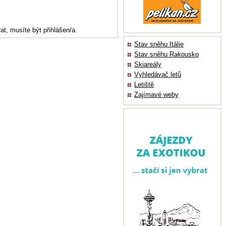
at, musíte být přihlášen/a.
Stav sněhu Itálie
Stav sněhu Rakousko
Skiareály
Vyhledávač letů
Letiště
Zajímavé weby