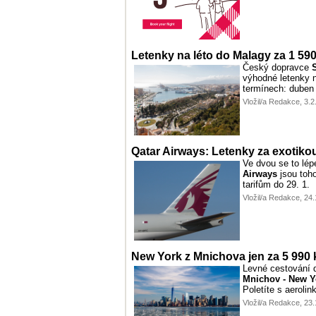
Letenky na léto do Malagy za 1 590
Český dopravce
výhodné letenky n
termínech: duben
Vložil/a Redakce, 3.
Qatar Airways: Letenky za exotiko
Ve dvou se to lép
Airways
jsou toh
tarifům do 29. 1.
Vložil/a Redakce, 24
New York z Mnichova jen za 5 990 
Levné cestování 
Mnichov - New Y
Poletíte s aeroli
Vložil/a Redakce, 23