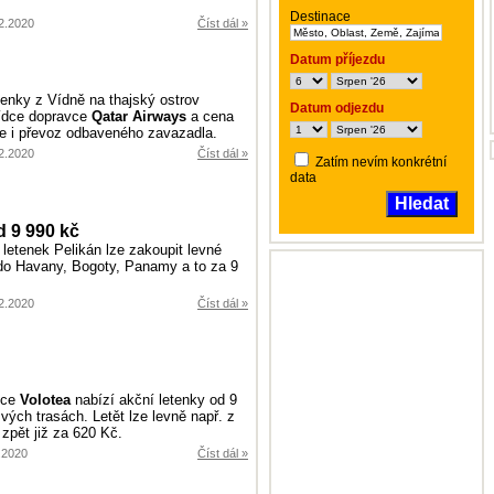
Destinace
.2.2020
Číst dál »
Datum příjezdu
tenky z Vídně na thajský ostrov
Datum odjezdu
dce dopravce
Qatar Airways
a cena
je i převoz odbaveného zavazadla.
.2.2020
Číst dál »
Zatím nevím konkrétní
data
Hledat
d 9 990 kč
letenek Pelikán lze zakoupit levné
 do Havany, Bogoty, Panamy a to za 9
.2.2020
Číst dál »
vce
Volotea
nabízí akční letenky od 9
vých trasách. Letět lze levně např. z
zpět již za 620 Kč.
2.2020
Číst dál »