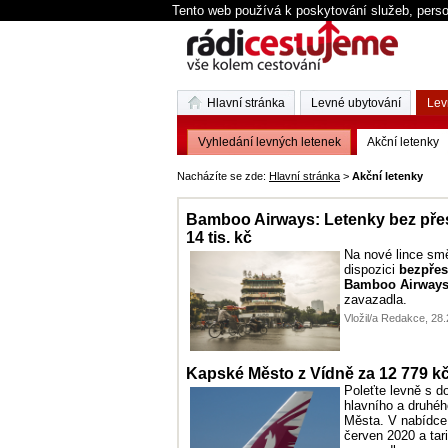
Tento web používá k poskytování služeb, perso
Hlavní stránka
Levné ubytování
Lev
Vyhledání levných letenek
Akční letenky
Nacházíte se zde:
Hlavní stránka
>
Akční letenky
Bamboo Airways: Letenky bez pře
14 tis. kč
Na nové lince sm
dispozici
bezpřes
Bamboo Airway
zavazadla.
Vložil/a Redakce, 28
Kapské Město z Vídně za 12 779 k
Poleťte levně s 
hlavního a druhé
Města. V nabídce
červen 2020 a tar