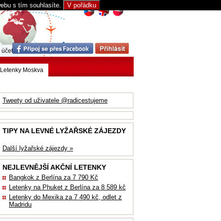
webu s tím souhlasíte.
V pořádku
 účet
Letenky Moskva
Tweety od uživatele @radicestujeme
TIPY NA LEVNÉ LYŽAŘSKÉ ZÁJEZDY
Další lyžařské zájezdy »
NEJLEVNĚJŠÍ AKČNÍ LETENKY
Bangkok z Berlína za 7 790 Kč
Letenky na Phuket z Berlína za 8 589 kč
Letenky do Mexika za 7 490 kč, odlet z
Madridu