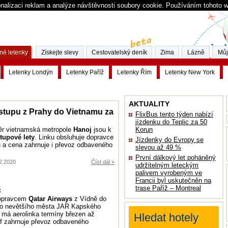
nalizaci reklam a analýze návštěvnosti soubory cookie. Používáním tohoto 
né letenky
Získejte slevy
Cestovatelský deník
Zima
Lázně
Můj
Letenky Londýn
Letenky Paříž
Letenky Řím
Letenky New York
AKTUALITY
stupu z Prahy do Vietnamu za
FlixBus tento týden nabízí
jízdenku do Teplic za 50
ěr vietnamská metropole
Hanoj
jsou k
Korun
tupové lety
. Linku obsluhuje dopravce
Jízdenky do Evropy se
s
a cena zahrnuje i převoz odbaveného
slevou až 49 %
První dálkový let poháněný
.2.2020
Číst dál »
udržitelným leteckým
palivem vyrobeným ve
Francii byl uskutečněn na
trase Paříž – Montreal
č
dopravcem
Qatar Airways
z Vídně do
ho nevětšího města JAR Kapského
 má aerolinka termíny březen až
Hledat hotely
if zahrnuje převoz odbaveného