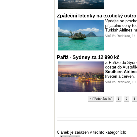
Zpáteční letenky na exotický ostro
Vydejte se prozk
přijatelné ceny t
Turkish Airlines n
Vložil/a Redakce, 14
Paříž - Sydney za 12 990 kč
Z Paříže do Sydne
dostat do Austrál
Southern Airline
květen a červen.
Vložil/a Redakce, 10
« Předcházející
1
2
3
Článek je zařazen v těchto kategoriích: