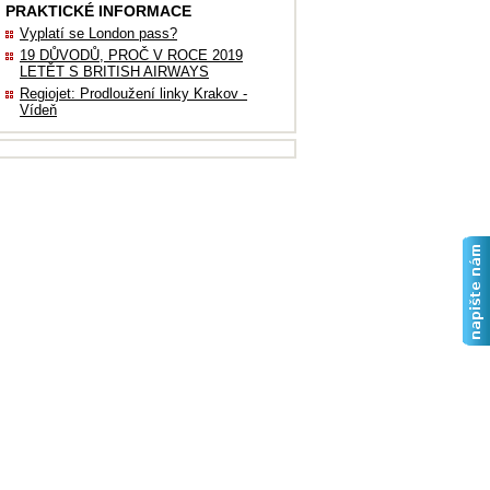
PRAKTICKÉ INFORMACE
Vyplatí se London pass?
19 DŮVODŮ, PROČ V ROCE 2019
LETĚT S BRITISH AIRWAYS
Regiojet: Prodloužení linky Krakov -
Vídeň