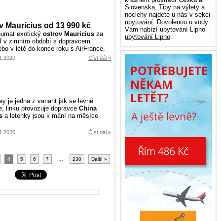
Slovenska. Tipy na výlety a
noclehy najdete u nás v sekci
ubytování
. Dovolenou u vody
v Mauricius od 13 990 kč
Vám nabízí ubytování Lipno
oumat exotický
ostrov Mauricius
za
ubytování Lipno
.
eď v zimním období s dopravcem
ebo v létě do konce roku s AirFrance.
.1.2020
Číst dál »
y je jedna z variant jsk se levně
ie, linku provozuje dopravce
China
s
a letenky jsou k mání na měsíce
.1.2020
Číst dál »
4
5
6
7
…
230
Další »