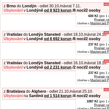
Akč
z
Brno
do
Londýn
- odlet 30.10./návrat 7.11.
Ubytování
v
Londýně
od 8 923 korun
/8
nocí/2 osoby
600 Kč
(pro 1 
Ryanair
(o
Mastercard P
Ušetřete s
Akč
z
Vratislav
do
Londýn Stansted
- odlet 18.10./návrat 24.10.
Ubytování
v
Londýně
od 6 692 korun
/6
nocí/2 osoby
237 Kč
(pro 1 
Ryanair
(o
Mastercard P
Ušetřete s
Akč
z
Vratislav
do
Londýn Stansted
- odlet 16.10./návrat 18.10.
Ubytování
v
Londýně
od 2 231 korun
/2
noci/2 osoby
237 Kč
(pro 1 
Ryanair
(o
Mastercard P
Ušetřete s
Akč
z
Bratislava
do
Alghero
- odlet 21.10./návrat 25.10.
Ubytování
na
Sardinii
od 1 514 korun
/4
noci/2 osoby
1087 Kč
(pro 1 
Ryanair
(o
Mastercard P
Ušetřete s