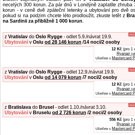
necelých 300 korun. Za pár dnů v Londýně zaplatíte zhruba 3
korun - v ceně dvě zpáteční letenky a ubytování pro dvě o
pokud si na podzim chcete léto prodloužit, zkuste letět z
Bra
na Sardinii za přibližně 1 000 korun
.
Akč
z
Vratislav
do
Oslo Rygge
- odlet 5.9./návrat 19.9.
Ubytování
v
Oslu
od 28 146 korun
/14
nocí/2 osoby
12 Kč
(pro 1 
Ryanair
(o
Mastercard P
Ušetřete s
Akč
z
Vratislav
do
Oslo Rygge
- odlet 12.9./návrat 19.9.
Ubytování
v
Oslu
od 14 079 korun
/7
nocí/2 osoby
12 Kč
(pro 1 
Ryanair
(o
Mastercard P
Ušetřete s
Akč
z
Bratislava
do
Brusel
- odlet 1.10./návrat 3.10.
Ubytování
v
Bruselu
od 2 726 korun
/2
noci/2 osoby
556 Kč
(pro 1 
Ryanair
(o
Mastercard P
Ušetřete s