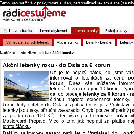
Tento web používá k poskytování služeb, personalizaci reklam a analýze ná
Hlavní stránka
Levné ubytování
Levné letenky
Získejte slevy
Vyhledání levných letenek
Akční letenky
Letenky Londýn
Letenky 
Nacházíte se zde:
Hlavní stránka
>
Akční letenky
Akční letenky roku - do Osla za 6 korun
Už je to nějaký pátek, co jsme vás
informovat o letenkách za cenu
po
korun
. Dnes vás můžeme inform
letenkách za cenu pod 10 korun. Ryanai
dal do prodeje
letenky za 6 korun
- n
článku najdete screenshot letenky.
korun tedy doletíte do Osla a zpátky. Odlet je z Vratislavi.
letenky jsou taxy, příruční zavazadlo. Chybí pouze případný p
za platbu (cca. 100 Kč) - ten však platit nemusíte, pokud vl
Mastercard Prepaid
. Více o tom, jak neplatit za platbu na
tomto článku
.
Dalším zajímavým trasám patří let z
Vratislavi do Lond