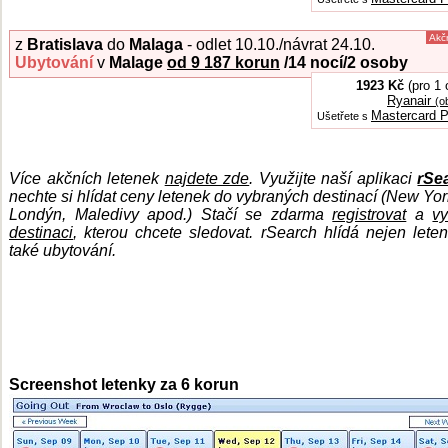
Akč
z
Bratislava
do
Malaga
- odlet 10.10./návrat 24.10.
Ubytování
v
Malage
od 9 187 korun
/14
nocí/2 osoby
1923 Kč
(pro 1 
Ryanair
(o
Mastercard P
Ušetřete s
Více akčních letenek
najdete zde
.
Využijte naší aplikaci
rSe
nechte si hlídat ceny letenek do vybraných destinací (New Yor
Londýn, Maledivy apod.) Stačí se zdarma
registrovat
a
vy
destinaci
, kterou chcete sledovat. rSearch hlídá nejen leten
také ubytování.
Screenshot letenky za 6 korun