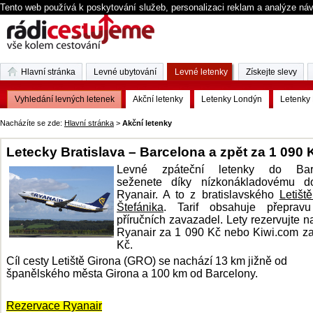
Tento web používá k poskytování služeb, personalizaci reklam a analýze ná
Hlavní stránka
Levné ubytování
Levné letenky
Získejte slevy
Vyhledání levných letenek
Akční letenky
Letenky Londýn
Letenky 
Nacházíte se zde:
Hlavní stránka
>
Akční letenky
Letecky Bratislava – Barcelona a zpět za 1 090 
Levné zpáteční letenky do Bar
seženete díky nízkonákladovému do
Ryanair. A to z bratislavského
Letišt
Štefánika
. Tarif obsahuje přeprav
příručních zavazadel. Lety rezervujte 
Ryanair za 1 090 Kč nebo Kiwi.com z
Kč.
Cíl cesty Letiště Girona (GRO) se nachází 13 km jižně od
španělského města Girona a 100 km od Barcelony.
Rezervace Ryanair