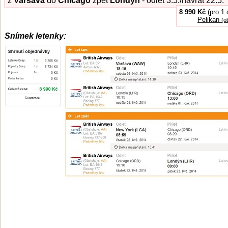
z
Varšava
do
Chicago
zpět
Londýn
- odlet 3.5./návrat 22.5.
8 990 Kč
(pro 1 
Pelikan
(o
Snímek letenky: