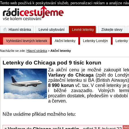
Tento web používá k poskytování služeb, personalizaci reklam a analýze ná
Hlavní stránka
Levné ubytování
Levné letenky
Získejte slevy
Vyhledání levných letenek
Akční letenky
Letenky Londýn
Letenky 
Nacházíte se zde:
Hlavní stránka
>
Akční letenky
Letenky do Chicaga pod 9 tisíc korun
Za akční cenu je možné zakoupit let
Varšavy do Chicaga
(zpět do Londýn
zpáteční letenku si BA (British Airways)
8 990 korun
vč. tax. V ceně letenky je 
i běžné zavazadlo. Volných term
prozatím dostatek, především v období
a červen.
Níže uvádíme příklad možného letu:
Akč