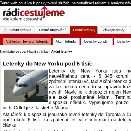
Tento web používá k poskytování služeb, personalizaci reklam a analýze ná
Hlavní stránka
Levné ubytování
Levné letenky
Získejte slevy
Vyhledání levných letenek
Akční letenky
Letenky Londýn
Letenky 
Nacházíte se zde:
Hlavní stránka
>
Akční letenky
Letenky do New Yorku pod 6 tisíc
Letenky do New Yorku jsou ny
neuvěřitelnou cenu - 5 845 korun!
zpáteční letenku vč. tax! Akční letenka
za tak nízkou cenu, to se opravdu ka
nevidí. Navíc je k dispozici nejen Ne
ale také prosluněné Miami. Termín
dispozici několik. Vypisujeme pouze
nich. Odlet je z italského Milana.
Aktuálně: k dispozici jsou také levné letenky do Toronta a B
opět okolo 6 tisíc za zpáteční let, více informací
najdete 
článku
.