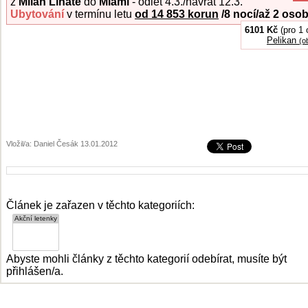
z
Milán Linate
do
Miami
- odlet 4.3./návrat 12.3.
Ubytování
v termínu letu
od 14 853 korun
/8 nocí/až 2 oso
6101 Kč
(pro 1 
Pelikan
(o
Vložil/a: Daniel Česák 13.01.2012
Článek je zařazen v těchto kategoriích:
Abyste mohli články z těchto kategorií odebírat, musíte být
přihlášen/a.