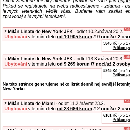
Akční zlevněné letenky hledáme pravidelně. Více jich
najde
Pokud se
registrujete
na webu radicestujeme - zdarma - bu
levných letenkách vědět včas. Budeme vám zasílat em
zpravodaj s levnými letenkami.
Akč
z
Milán Linate
do
New York JFK
- odlet 10.2./návrat 20.2.
Ubytování
v termínu letu
od 10 905 korun
/10 nocí/až 2 os
5845 Kč
(pro 1 
Pelikan
(o
Akč
z
Milán Linate
do
New York JFK
- odlet 13.3./návrat 20.3.
Ubytování
v termínu letu
od 9 269 korun
/7 nocí/až 2 osob
5845 Kč
(pro 1 
Pelikan
(o
Na
této stránce generujeme
několikrát denně nejlevnější letenk
New Yorku.
Akč
z
Milán Linate
do
Miami
- odlet 11.2./návrat 23.2.
Ubytování
v termínu letu
od 23 686 korun
/12 nocí/až 2 os
6101 Kč
(pro 1 
Pelikan
(o
Akč