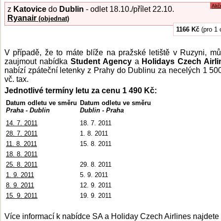
Akč
z
Katovice
do
Dublin
- odlet 18.10./přílet 22.10.
Ryanair
(objednat)
1166 Kč
(pro 1 
V případě, že to máte blíže na pražské letiště v Ruzyni, m
zaujmout nabídka
Student Agency
a
Holidays Czech Airli
nabízí zpáteční letenky z Prahy do Dublinu za necelých 1 50
vč. tax.
Jednotlivé termíny letu za cenu 1 490 Kč:
Datum odletu ve směru
Datum odletu ve směru
Praha - Dublin
Dublin - Praha
14. 7. 2011
18. 7. 2011
28. 7. 2011
1. 8. 2011
11. 8. 2011
15. 8. 2011
18. 8. 2011
25. 8. 2011
29. 8. 2011
1. 9. 2011
5. 9. 2011
8. 9. 2011
12. 9. 2011
15. 9. 2011
19. 9. 2011
Více informací k nabídce SA a Holiday Czech Airlines najdet