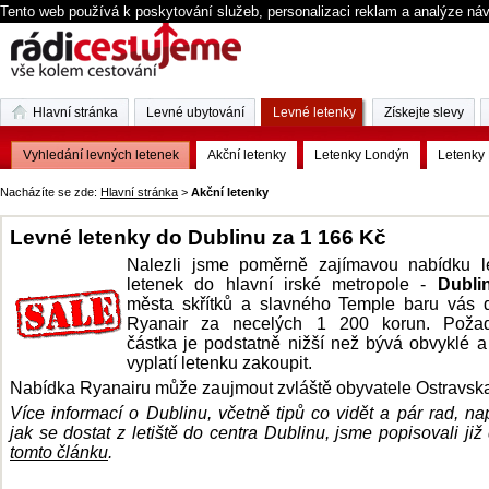
Tento web používá k poskytování služeb, personalizaci reklam a analýze ná
Hlavní stránka
Levné ubytování
Levné letenky
Získejte slevy
Vyhledání levných letenek
Akční letenky
Letenky Londýn
Letenky 
Nacházíte se zde:
Hlavní stránka
>
Akční letenky
Levné letenky do Dublinu za 1 166 Kč
Nalezli jsme poměrně zajímavou nabídku l
letenek do hlavní irské metropole -
Dubli
města skřítků a slavného Temple baru vás 
Ryanair za necelých 1 200 korun. Poža
částka je podstatně nižší než bývá obvyklé a
vyplatí letenku zakoupit.
Nabídka Ryanairu může zaujmout zvláště obyvatele Ostravsk
Více informací o Dublinu, včetně tipů co vidět a pár rad, nap
jak se dostat z letiště do centra Dublinu, jsme popisovali již 
tomto článku
.