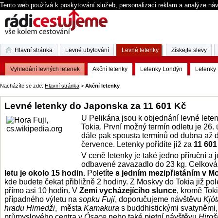
Tento web používá k poskytování služeb, personalizaci reklam a analýze ná
Hlavní stránka
Levné ubytování
Levné letenky
Získejte slevy
Vyhledání levných letenek
Akční letenky
Letenky Londýn
Letenky 
Nacházíte se zde:
Hlavní stránka
>
Akční letenky
Levné letenky do Japonska za 11 601 Kč
U Pelikána jsou k objednání levné lete
Tokia. První možný termín odletu je 26. 
dále pak spousta termínů od dubna až 
července. Letenky pořídíte již za
11 601
V ceně letenky je také jedno příruční a 
odbavené zavazadlo do 23 kg. Celkov
letu je okolo 15 hodin
. Poletíte
s jedním mezipřistáním v M
kde budete čekat přibližně 2 hodiny. Z Moskvy do Tokia již pole
přímo asi 10 hodin. V
Zemi vycházejícího slunce
, kromě Tok
případného výletu na
sopku Fuji
, doporučujeme návštěvu
Kjót
hradu Himedži
, města
Kamakura
s buddhistickými svatyněmi,
průmyslového centra v
Ósace
nebo také pietní návštěvu
Hiroš