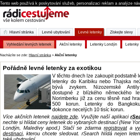
Tento web používá k poskytování služeb, personalizaci reklam a analýze ná
Hlavní stránka
Levné ubytování
Levné letenky
Získejte slevy
Vyhledání levných letenek
Akční letenky
Letenky Londýn
Letenky 
Nacházíte se zde:
Hlavní stránka
>
Akční letenky
Pořádně levné letenky za exotikou
V těchto dnech lze zakoupit podstatně l
letenky do Karibiku nebo Thajska ne
bývá zvykem. Nizozemské Antil
dostupné z blízkého německého let
Norimberku již za cenu těsně nad hra
500 korun. Letenky do Bangkoku
dokonce necelých 10 tisíc korun.
Více akčních letenek
najdete zde
.
Využijte naší aplikaci
rSe
nechte si hlídat ceny letenek do vybraných destinací (New Yor
Londýn, Maledivy apod.) Stačí se zdarma
registrovat
a
vy
destinaci
, kterou chcete sledovat. rSearch hlídá nejen leten
také ubytování.