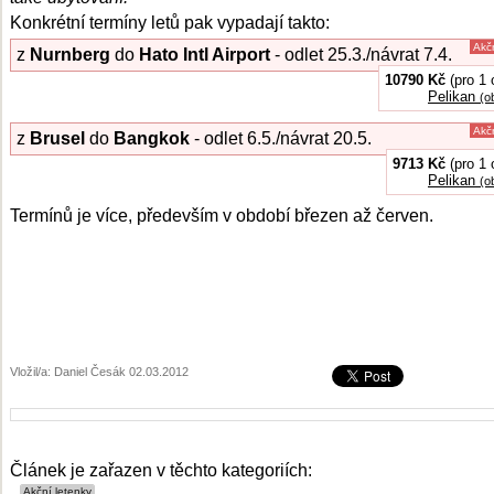
Konkrétní termíny letů pak vypadají takto:
Akč
z
Nurnberg
do
Hato Intl Airport
- odlet 25.3./návrat 7.4.
10790 Kč
(pro 1 
Pelikan
(o
Akč
z
Brusel
do
Bangkok
- odlet 6.5./návrat 20.5.
9713 Kč
(pro 1 
Pelikan
(o
Termínů je více, především v období březen až červen.
Vložil/a: Daniel Česák 02.03.2012
Článek je zařazen v těchto kategoriích: