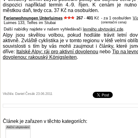
dispozici například termín 4.-9. říjen. K cenám je nutno 
městkou daň, tedy cca. 37 Kč na osobu/den.
Ferienwohnungen Unterluimes
267
-
401
Kč
- za 1 osobu/den
Ví
Luimes 133, Telfes im Stubai
(orientační cena)
Další nabídky najdete v našem vyhledávači
levného ubytování zde
.
Alpy jsou skvělou volbou, pokud hodláte trávit letní do
aktivně. Zvláště cyklistika je v tomto regionu v létě velmi oblí
souvislosti s tím by vás mohli zaujmout i články, které jsm
dříve:
Italské Alpy: ráj pro aktivní dovolenou
nebo
Tip na levno
dovolenou: rakouský Königsleiten
.
Vložil/a: Daniel Česák 23.06.2011
Článek je zařazen v těchto kategoriích: