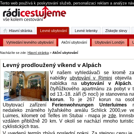
Tento web používá k poskytování služeb, personalizaci reklam a analýze ná
Hlavní stránka
Levné ubytování
Levné letenky
Získejte slevy
Vyhledání levného ubytování
Akční ubytování
Ubytování Londýn
U
Nacházíte se zde:
Hlavní stránka
>
Akční ubytování
Levný prodloužený víkend v Alpách
V našem vyhledávači se kromě za
nabídky
ubytování v Rimini
objevila 
nabídka na
ubytování v Alpách
čtyřlůžkového apartmánu za pobyt v 
od 13.-18. září (5 nocí) je stanovena n
korun
. To je 267 korun na osob
Ubytovací zařízení
Ferienwohnungen Unterluimes
na
nedaleko známého lyžařského areálu Schlick 2000,ve ve
Luimes, kilometr od Telfes im Stubai - mapa je
zde
. Innnsb
vzdálen přibližně 20 km. V okolí se nachází mnoho turisti
cyklistických tras.
V uvedený termín zbývá poslední pokoj. Za stejnou cenu je 