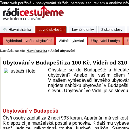
Tento web používá k poskytování služeb, personalizaci reklam a analýze ná
Hlavní stránka
Levné ubytování
Levné letenky
Získejte slevy
Vyhledání levného ubytování
Akční ubytování
Ubytování Londýn
U
Nacházíte se zde:
Hlavní stránka
>
Akční ubytování
Ubytování v Budapešti za 100 Kč, Vídeň od 310
Chystáte se do Budapeště a hledáte
ubytování? Anebo je vašim cílem 
V našem
vyhledávači levného ubytová
najdete nabídku ubytování v Budapešt
slevou. Ubytování ve Vídni je se slevo
Ubytování v Budapešti
Čtyři osoby zaplatí za 2 noci 993 korun. Apartmán má velikost
K dispozici je manželská postel a pohovka. K dalšímu vybaven
např. lednice, mikrovlnná trouba, kuchyň, balkón. Samotn