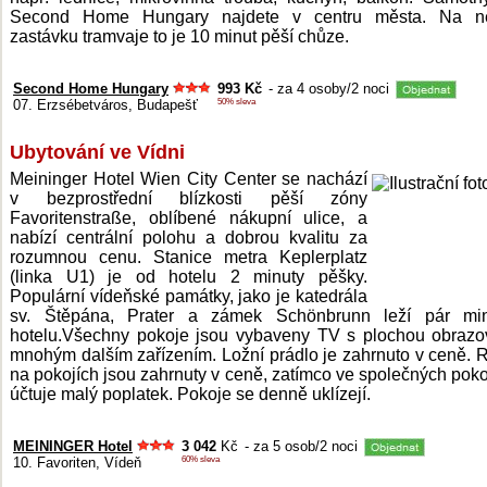
Second Home Hungary najdete v centru města. Na nej
zastávku tramvaje to je 10 minut pěší chůze.
Second Home Hungary
993 Kč
- za 4 osoby/2 noci
07. Erzsébetváros, Budapešť
50% sleva
Ubytování ve Vídni
Meininger Hotel Wien City Center se nachází
v bezprostřední blízkosti pěší zóny
Favoritenstraße, oblíbené nákupní ulice, a
nabízí centrální polohu a dobrou kvalitu za
rozumnou cenu. Stanice metra Keplerplatz
(linka U1) je od hotelu 2 minuty pěšky.
Populární vídeňské památky, jako je katedrála
sv. Štěpána, Prater a zámek Schönbrunn leží pár mi
hotelu.Všechny pokoje jsou vybaveny TV s plochou obraz
mnohým dalším zařízením. Ložní prádlo je zahrnuto v ceně. 
na pokojích jsou zahrnuty v ceně, zatímco ve společných poko
účtuje malý poplatek. Pokoje se denně uklízejí.
MEININGER Hotel
3 0
42
Kč
- za 5 osob/2 noci
10. Favoriten, Vídeň
60% sleva