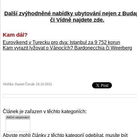
Další zvýhodněné nabídky ubytování nejen z Buda
či Vídně najdete zde.
Kam dál?
Eurovíkend v Turecku pro dva: Istanbul za 9 752 korun
Kam vyrazit lyžovat o Vánocích? Bardonecchia či Weerberg
Vložil/a: Daniel Česák 18.10.2011
Článek je zařazen v těchto kategoriích:
Abyste mohli články z těchto kategorií odebírat, musíte být