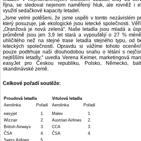
října, se sledoval nejenom naměřený hluk, ale rovněž i ef
využití sedačkové kapacity letadel.
„Jsme velmi potěšeni, že jsme uspěli v tomto nezávislém pr
který posuzuje, jak ekologické jsou letecké společnosti. Věř
„Oranžová je nová zelená“. Naše letadla jsou mladá a ús
průměrně jsou jen 3,9 let stará a vypouštějí o 27 % mén
uhličitého než na stejné trase letadla stejného typu, od 
leteckých společností. Opravdu si vážíme tohoto ocenění
pouze podtrhuje naši dlouhodobou snahu o létání s nejčis
nejtiššími letadly,“ uvedla Verena Keimer, marketingová ma
easyJet pro Českou republiku, Polsko, Německo, bal
skandinávské země.
Celkové pořadí soutěže:
Proudová letadla
Vrtulová letadla
Aerolinka
Pořadí
Aerolinka
Pořadí
easyjet
1.
Malev
1.
Wizzair
2.
Austrian Airlines
2.
British Airways
3.
CCA
3.
ČSA
4.
ČSA
4.
Swiss Airlines
5.