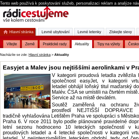
Tento web používá k poskytování služeb, personalizaci reklam a analýze ná
Hlavní stránka
Levné ubytování
Levné letenky
Získejte slevy
Vítejte
Země
Praktické rady
Aktuality
Tipy na výlety
Česko
Nacházíte se zde:
Hlavní stránka
>
Aktuality
Easyjet a Malev jsou nejtiššími aerolinkami v Pr
V kategorii proudová letadla zvítězila 
společnost easyJet, v kategorii vrt
letadel obhájil loňský titul maďarský d
Malév. ČSA se umístili na čtvrtém místě.
Service až na místě devátém.
Soutěž zaměřená na ochranu živ
prostředí NEJTIŠŠÍ DOPRAVCE j
tradičně vyhlašována Letištěm Praha ve spolupráci s Městsko
Praha 6. V roce 2011 bylo podle plánované pravidelné dop
letní sezonu hodnoceno 10 leteckých společností v kat
proudových letadel a 4 letecké společnosti v kategorii vrt
letadel. V nejintenzivnějším leteckém období, tedy od če