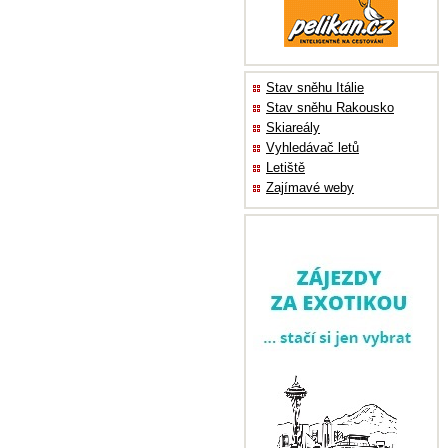
Stav sněhu Itálie
Stav sněhu Rakousko
Skiareály
Vyhledávač letů
Letiště
Zajímavé weby