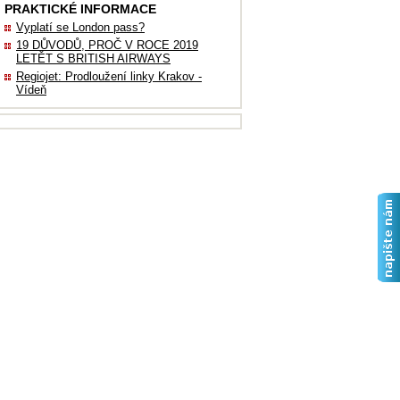
PRAKTICKÉ INFORMACE
Vyplatí se London pass?
19 DŮVODŮ, PROČ V ROCE 2019
LETĚT S BRITISH AIRWAYS
Regiojet: Prodloužení linky Krakov -
Vídeň