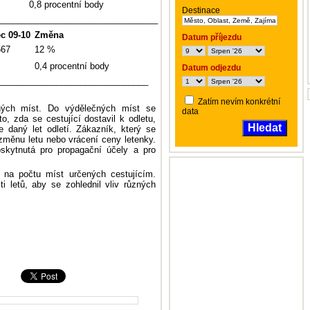
0,8 procentní body
Destinace
_________________________________
ec
09-10
Změna
Datum příjezdu
567
12 %
0,4 procentní body
Datum odjezdu
_______________________________
Zatím nevím konkrétní
čných míst. Do výdělečných míst se
data
o, zda se cestující dostavil k odletu,
Hledat
e daný let odletí. Zákazník, který se
změnu letu nebo vrácení ceny letenky.
skytnutá pro propagační účely a pro
l na počtu míst určených cestujícím.
i letů, aby se zohlednil vliv různých