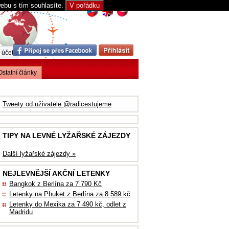
webu s tím souhlasíte.
V pořádku
 účet
Ostatní články
Tweety od uživatele @radicestujeme
TIPY NA LEVNÉ LYŽAŘSKÉ ZÁJEZDY
Další lyžařské zájezdy »
NEJLEVNĚJŠÍ AKČNÍ LETENKY
Bangkok z Berlína za 7 790 Kč
Letenky na Phuket z Berlína za 8 589 kč
Letenky do Mexika za 7 490 kč, odlet z
Madridu