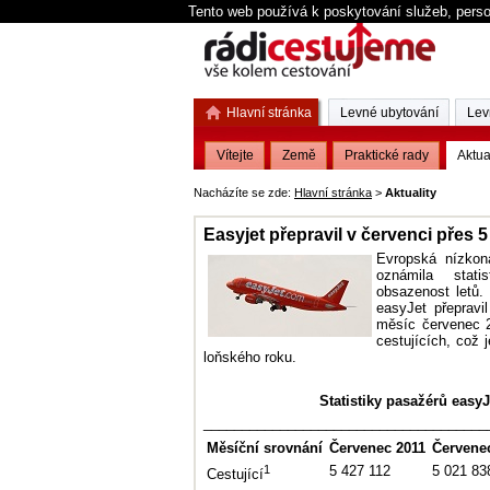
Tento web používá k poskytování služeb, perso
Hlavní stránka
Levné ubytování
Lev
Vítejte
Země
Praktické rady
Aktua
Nacházíte se zde:
Hlavní stránka
>
Aktuality
Easyjet přepravil v červenci přes 5
Evropská nízkon
oznámila stati
obsazenost letů
easyJet přepravi
měsíc červenec 2
cestujících, což 
loňského roku.
Statistiky pasažérů easy
_____________________________________
Měsíční srovnání
Červenec 2011
Červene
1
5 427 112
5 021 83
Cestující