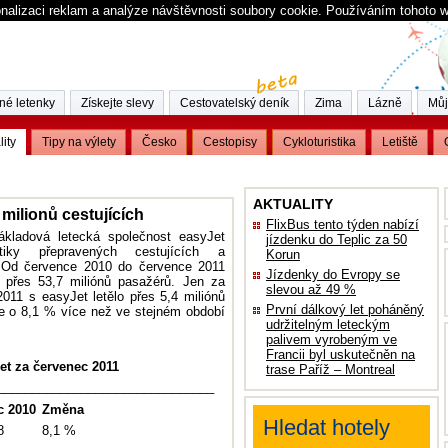
nalizaci reklam a analýze návštěvnosti soubory cookie. Používáním tohoto 
né letenky
Získejte slevy
Cestovatelský deník
Zima
Lázně
Můj
lity
Tipy na výlety
Česko
Cestopisy
Cykloturistika
Letiště
AKTUALITY
 milionů cestujících
FlixBus tento týden nabízí
ákladová letecká společnost easyJet
jízdenku do Teplic za 50
stiky přepravených cestujících a
Korun
. Od července 2010 do července 2011
Jízdenky do Evropy se
l přes 53,7 miliónů pasažérů. Jen za
slevou až 49 %
011 s easyJet letělo přes 5,4 miliónů
První dálkový let poháněný
je o 8,1 % více než ve stejném období
udržitelným leteckým
palivem vyrobeným ve
Francii byl uskutečněn na
Jet za červenec 2011
trase Paříž – Montreal
_______________________________
c
2010
Změna
Hledat hotely
8
8,1 %