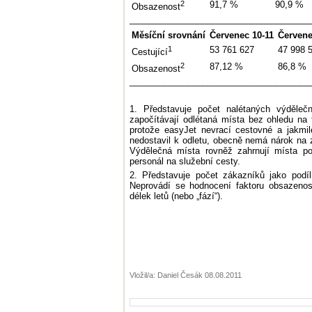
2
91,7 %
90,9 %
Obsazenost
_____________________________________
Měsíční srovnání
Červenec
10-11
Červen
1
53 761 627
47 998 
Cestující
2
87,12 %
86,8 %
Obsazenost
_____________________________________
1. Představuje počet nalétaných výděle
započítávají odlétaná místa bez ohledu na t
protože easyJet nevrací cestovné a jakmil
nedostavil k odletu, obecně nemá nárok na 
Výdělečná místa rovněž zahrnují místa po
personál na služební cesty.
2. Představuje počet zákazníků jako podí
Neprovádí se hodnocení faktoru obsazenost
délek letů (nebo „fází“).
Vložil/a: Daniel Česák 08.08.2011