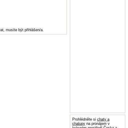
at, musíte být přihlášen/a.
Prohlédněte si
chaty a
chalupy
na pronájem v
krásném prostředí Česka a