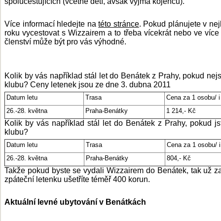
spolucestujících (včetně dětí, avšak vyjma kojenců).
Více informací hledejte na
této stránce
. Pokud plánujete v nej
roku vycestovat s Wizzairem a to třeba vícekrát nebo ve více 
členství může být pro vás výhodné.
Kolik by vás například stál let do Benátek z Prahy, pokud nejs
klubu? Ceny letenek jsou ze dne 3. dubna 2011
Datum letu
Trasa
Cena za 1 osobu/ i
26.-28. května
Praha-Benátky
1 214,- Kč
Kolik by vás například stál let do Benátek z Prahy, pokud js
klubu?
Datum letu
Trasa
Cena za 1 osobu/ i
26.-28. května
Praha-Benátky
804,- Kč
Takže pokud byste se vydali Wizzairem do Benátek, tak už z
zpáteční letenku ušetříte téměř 400 korun.
Aktuální levné ubytování v Benátkách