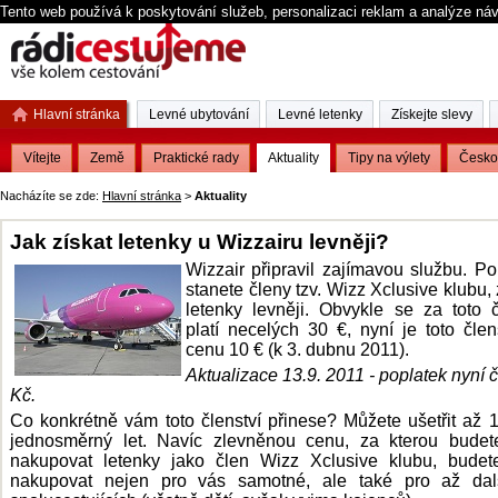
Tento web používá k poskytování služeb, personalizaci reklam a analýze ná
Hlavní stránka
Levné ubytování
Levné letenky
Získejte slevy
Vítejte
Země
Praktické rady
Aktuality
Tipy na výlety
Česko
Nacházíte se zde:
Hlavní stránka
>
Aktuality
Jak získat letenky u Wizzairu levněji?
Wizzair připravil zajímavou službu. P
stanete členy tzv. Wizz Xclusive klubu, 
letenky levněji. Obvykle se za toto č
platí necelých 30 €, nyní je toto člen
cenu 10 € (k 3. dubnu 2011).
Aktualizace 13.9. 2011 - poplatek nyní č
Kč.
Co konkrétně vám toto členství přinese? Můžete ušetřit až 
jednosměrný let. Navíc zlevněnou cenu, za kterou budet
nakupovat letenky jako člen Wizz Xclusive klubu, budet
nakupovat nejen pro vás samotné, ale také pro až dal