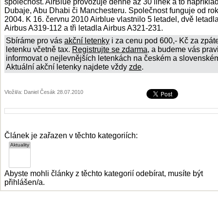
společnost. AirBlue provozuje denně až 30 linek a to napříkla
Dubaje, Abu Dhabi či Manchesteru. Společnost funguje od ro
2004. K 16. červnu 2010 Airblue vlastnilo 5 letadel, dvě letadl
Airbus A319-112 a tři letadla Airbus A321-231.
Sbíráme pro vás
akční letenky
i za cenu pod 600,- Kč za zpát
letenku včetně tax.
Registrujte se zdarma
, a budeme vás prav
informovat o nejlevnějších letenkách na českém a slovenském
Aktuální akční letenky najdete vždy
zde
.
Vložil/a: Daniel Česák 28.07.2010
Článek je zařazen v těchto kategoriích:
Abyste mohli články z těchto kategorií odebírat, musíte být
přihlášen/a.