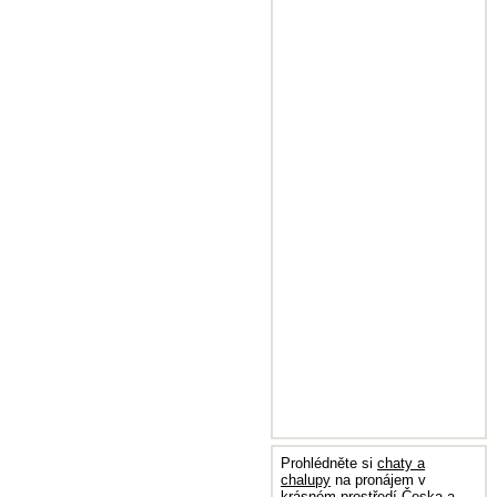
Prohlédněte si
chaty a
chalupy
na pronájem v
krásném prostředí Česka a