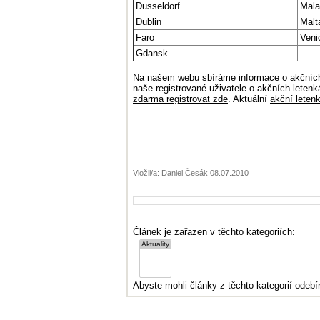
Dusseldorf
Mala
Dublin
Malt
Faro
Veni
Gdansk
Na našem webu sbíráme informace o akčních
naše registrované uživatele o akčních letenk
zdarma registrovat zde
. Aktuální
akční leten
Vložil/a: Daniel Česák 08.07.2010
Článek je zařazen v těchto kategoriích:
Abyste mohli články z těchto kategorií odebír