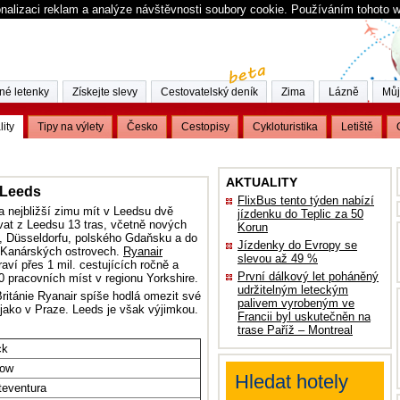
nalizaci reklam a analýze návštěvnosti soubory cookie. Používáním tohoto 
né letenky
Získejte slevy
Cestovatelský deník
Zima
Lázně
Můj
lity
Tipy na výlety
Česko
Cestopisy
Cykloturistika
Letiště
AKTUALITY
 Leeds
FlixBus tento týden nabízí
a nejbližší zimu mít v Leedsu dvě
jízdenku do Teplic za 50
vat z Leedsu 13 tras, včetně nových
Korun
y, Düsseldorfu, polského Gdaňsku a do
Jízdenky do Evropy se
 Kanárských ostrovech.
Ryanair
slevou až 49 %
aví přes 1 mil. cestujících ročně a
První dálkový let poháněný
0 pracovních míst v regionu Yorkshire.
udržitelným leteckým
ritánie Ryanair spíše hodlá omezit své
palivem vyrobeným ve
 jako v Praze. Leeds je však výjimkou.
Francii byl uskutečněn na
trase Paříž – Montreal
ck
kow
Hledat hotely
teventura