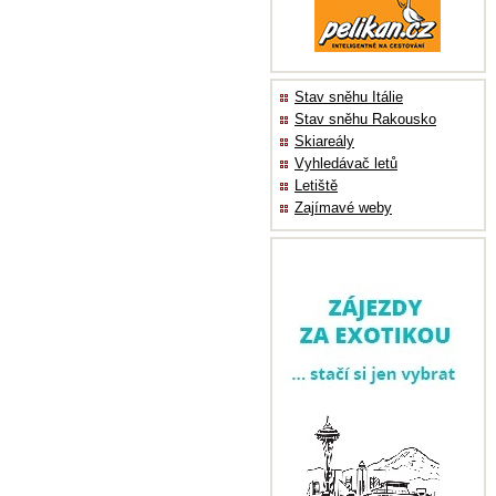
Stav sněhu Itálie
Stav sněhu Rakousko
Skiareály
Vyhledávač letů
Letiště
Zajímavé weby