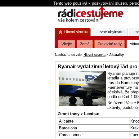
Tento web používá k poskytování služeb, perso
Hlavní stránka
Levné ubytování
Lev
Vítejte
Země
Praktické rady
Aktua
Nacházíte se zde:
Hlavní stránka
>
Aktuality
Ryanair vydal zimní letový řád pro
Ryanair plánuje n
letadla a provozo
tras do Barcelon
Fuerteventury na
očekává, že přepr
hodlá udržet 1 00
Na území Velké B
aktivity, podobně
Zimní trasy z Leedsu:
Alicante
Kno
Barcelona
Kra
Carcassonne
Fuer