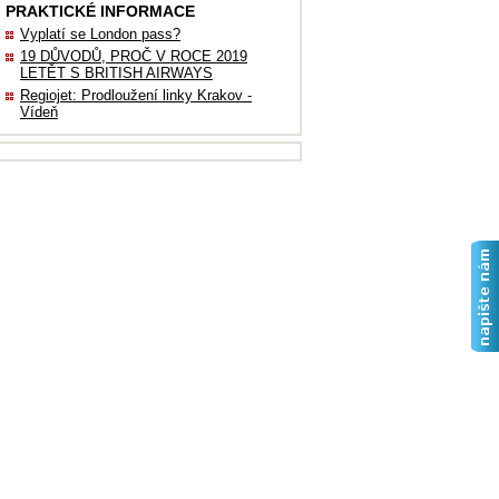
PRAKTICKÉ INFORMACE
Vyplatí se London pass?
19 DŮVODŮ, PROČ V ROCE 2019
LETĚT S BRITISH AIRWAYS
Regiojet: Prodloužení linky Krakov -
Vídeň