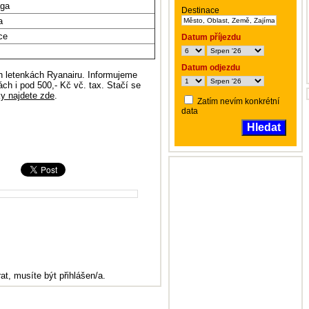
ga
Destinace
a
ce
Datum příjezdu
Datum odjezdu
 letenkách Ryanairu. Informujeme
ách i pod 500,- Kč vč. tax. Stačí se
ky najdete zde
.
Zatím nevím konkrétní
data
Hledat
at, musíte být přihlášen/a.