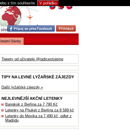
webu s tím souhlasíte.
V pořádku
 účet
Ostatní články
Tweety od uživatele @radicestujeme
TIPY NA LEVNÉ LYŽAŘSKÉ ZÁJEZDY
Další lyžařské zájezdy »
NEJLEVNĚJŠÍ AKČNÍ LETENKY
Bangkok z Berlína za 7 790 Kč
Letenky na Phuket z Berlína za 8 589 kč
Letenky do Mexika za 7 490 kč, odlet z
Madridu