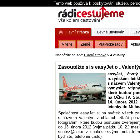
Tento web používá k poskytování služeb, perso
Hlavní stránka
Levné ubytování
Lev
Vítejte
Země
Praktické rady
Aktua
Nacházíte se zde:
Hlavní stránka
>
Aktuality
Zasoutěžte si s easyJet o „Valentý
easyJet, čtvrt
ruzyňském letišt
s názvem Valentý
vymyslet vtipn
které budou pos
na Óčku TV. Sou
14. února 2012.
letenky do Milán
Společnost easyJet si na svátek všech zam
s názvem Valentýn v oblacích. Stačí pouz
fotografiím, které budou postupně zveřejn
do 13. února 2012 (vyjma pátku 10. 2.) mezi 
soutez@ocko.tv, spolu se svými kontaktními
bydliště, telefonní číslo).