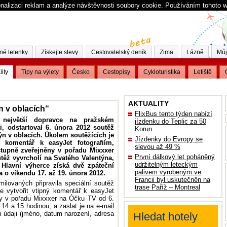
nalizaci reklam a analýze návštěvnosti soubory cookie. Používáním tohoto 
né letenky
Získejte slevy
Cestovatelský deník
Zima
Lázně
Můj
lity
Tipy na výlety
Česko
Cestopisy
Cykloturistika
Letiště
AKTUALITY
n v oblacích“
FlixBus tento týden nabízí
ý největší dopravce na pražském
jízdenku do Teplic za 50
i, odstartoval 6. února 2012 soutěž
Korun
n v oblacích. Úkolem soutěžících je
Jízdenky do Evropy se
ý komentář k easyJet fotografiím,
slevou až 49 %
tupně zveřejněny v pořadu Mixxxer
První dálkový let poháněný
těž vyvrcholí na Svatého Valentýna,
udržitelným leteckým
 Hlavní výherce získá dvě zpáteční
palivem vyrobeným ve
a o víkendu 17. až 19. února 2012.
Francii byl uskutečněn na
ilovaných připravila speciální soutěž
trase Paříž – Montreal
e vytvořit vtipný komentář k easyJet
ěny v pořadu Mixxxer na Óčku TV od 6.
14 a 15 hodinou, a zaslat je na e-mail
 údaji (jméno, datum narození, adresa
Hledat hotely