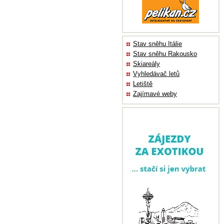
Stav sněhu Itálie
Stav sněhu Rakousko
Skiareály
Vyhledávač letů
Letiště
Zajímavé weby