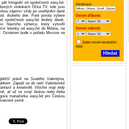
ět fotografií od společnosti easyJet.
Destinace
webových stránkách Óčka TV, kde jsou
mohou zájemci vždy po uveřejnění dané
hod. druhého dne. Poté porota vybere
Datum příjezdu
od společnosti easyJet drobný dárek.
í hlavního výherce, který vytvořil
eční letenky od easyJet do Milána, na
Datum odjezdu
12. Oznámen bude v pořadu Mixxxer na
Zatím nevím konkrétní
data
Hledat
jbližší právě na Svatého Valentýna,
árkem. Zapojit se do naší Valentinské
ntazii a kreativitě. Všichni mají tedy
láně, ať už se svojí láskou nebo třeba
ngová manažerka easyJet pro Českou
ndinávské země
.