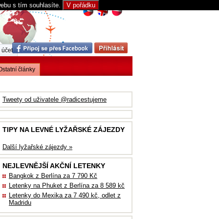
webu s tím souhlasíte.
V pořádku
 účet
Ostatní články
Tweety od uživatele @radicestujeme
TIPY NA LEVNÉ LYŽAŘSKÉ ZÁJEZDY
Další lyžařské zájezdy »
NEJLEVNĚJŠÍ AKČNÍ LETENKY
Bangkok z Berlína za 7 790 Kč
Letenky na Phuket z Berlína za 8 589 kč
Letenky do Mexika za 7 490 kč, odlet z
Madridu