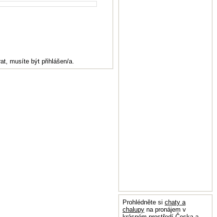
at, musíte být přihlášen/a.
Prohlédněte si
chaty a
chalupy
na pronájem v
krásném prostředí Česka a