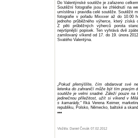
Do Valentýnské soutěže je zařazeno celkem p
Soutěžní fotografie jsou ke zhlédnutí na 
umístěna i pravidla celé soutěže. Soutěžit 
fotografie v pořadu Mixxxer až do 10.00 
jednoho průběžného výherce, který získá 
Z pěti průběžných výherců porota stanov
nejvtipnější popisek. Ten vyhrává dvě zpát
zamilovaný víkend od 17. do 19. února 20
Svatého Valentýna.
„Pokud přemýšlíte, čím obdarovat své ne
letenka do zahraničí může být tím pravým d
soutěže je velmi snadné. Záleží pouze na fa
jedinečnou příležitost, užít si víkend v Mi
s kamarády,“
říká Verena Keimer, marketi
republiku, Polsko, Německo, baltské a ska
***
Vložil/a: Daniel Česák 07.02.2012