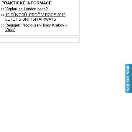
PRAKTICKÉ INFORMACE
Vyplatí se London pass?
19 DŮVODŮ, PROČ V ROCE 2019
LETĚT S BRITISH AIRWAYS
Regiojet: Prodloužení linky Krakov -
Vídeň