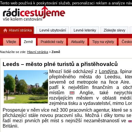
Tento web používá k poskytování služeb, personalizaci reklam a analýze ná
Hlavní stránka
Levné ubytování
Levné letenky
Získejte slevy
Vítejte
Země
Praktické rady
Aktuality
Tipy na výlety
Česko
Nacházíte se zde:
Hlavní stránka
>
Země
Leeds – město plné turistů a přistěhovalců
Mnozí lidé odcházejí z
Londýna
, špin
přeplněného města do Leedsu, kter
severně od metropole na řece Aire.
patří k největším finančním a obc
místům
Anglie, také nejrychl
rozvíjejícím městem v oblasti médií
zejména tisku a vydavatelství, mimo Lo
Prosperuje v něm více než 300 pracovních agentur, které se st
přicházející stále novou pracovní sílu. Možná i díky tomu s
řadí mezi prvních pět míst s nejnižší nezaměstnaností ve
Británii.