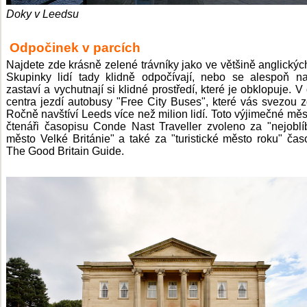
Doky v Leedsu
Odpočinek v parcích
Najdete zde krásně zelené trávníky jako ve většině anglickýc
Skupinky lidí tady klidně odpočívají, nebo se alespoň na
zastaví a vychutnají si klidné prostředí, které je obklopuje. V
centra jezdí autobusy "Free City Buses", které vás svezou 
Ročně navštíví Leeds více než milion lidí. Toto výjimečné měs
čtenáři časopisu Conde Nast Traveller zvoleno za "nejoblí
město Velké Británie" a také za "turistické město roku" ča
The Good Britain Guide.