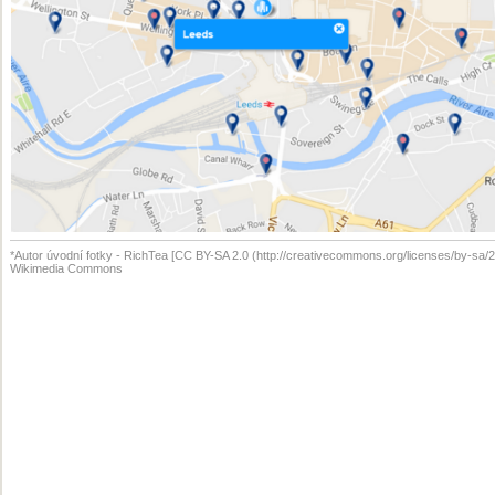
*Autor úvodní fotky - RichTea [CC BY-SA 2.0 (http://creativecommons.org/licenses/by-sa/2.
Wikimedia Commons