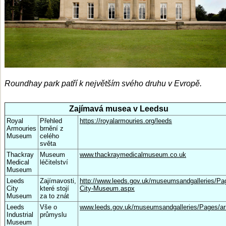
Roundhay park patří k největším svého druhu v Evropě.
Zajímavá musea v Leedsu
Royal
Přehled
https://royalarmouries.org/leeds
Armouries
brnění z
Museum
celého
světa
Thackray
Museum
www.thackraymedicalmuseum.co.uk
Medical
léčitelství
Museum
Leeds
Zajímavosti,
http://www.leeds.gov.uk/museumsandgalleries/Pa
City
které stojí
City-Museum.aspx
Museum
za to znát
Leeds
Vše o
www.leeds.gov.uk/museumsandgalleries/Pages/ar
Industrial
průmyslu
Museum