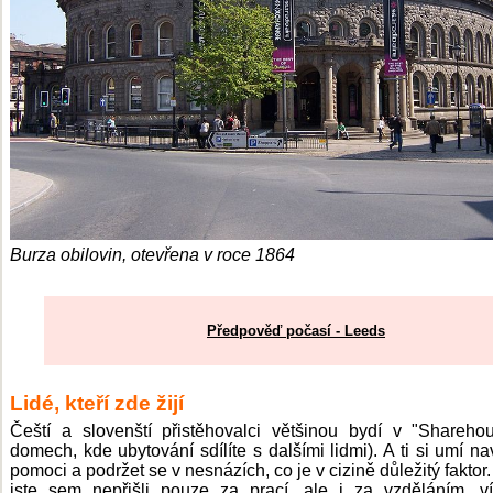
Burza obilovin, otevřena v roce 1864
Předpověď počasí - Leeds
Lidé, kteří zde žijí
Čeští a slovenští přistěhovalci většinou bydí v "Shareho
domech, kde ubytování sdílíte s dalšími lidmi). A ti si umí n
pomoci a podržet se v nesnázích, co je v cizině důležitý faktor
jste sem nepřišli pouze za prací, ale i za vzděláním, ví