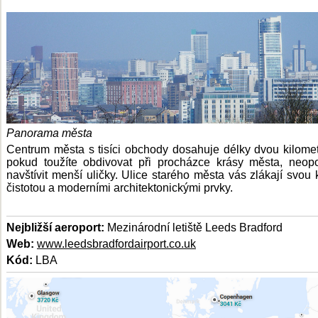
Panorama města
Centrum města s tisíci obchody dosahuje délky dvou kilomet
pokud toužíte obdivovat při procházce krásy města, neo
navštívit menší uličky. Ulice starého města vás zlákají svou 
čistotou a moderními architektonickými prvky.
Nejbližší aeroport:
Mezinárodní letiště Leeds Bradford
Web:
www.leedsbradfordairport.co.uk
Kód:
LBA