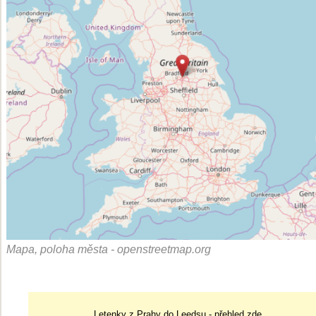
Mapa, poloha města - openstreetmap.org
Letenky z Prahy do Leedsu - přehled zde