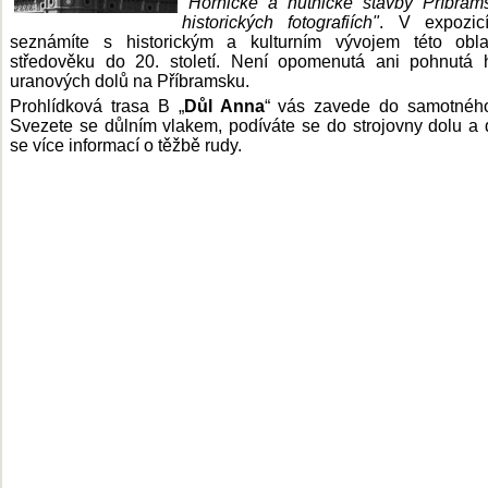
"Hornické a hutnické stavby Příbram
historických fotografiích"
. V expozic
seznámíte s historickým a kulturním vývojem této obla
středověku do 20. století. Není opomenutá ani pohnutá h
uranových dolů na Příbramsku.
Prohlídková trasa B „
Důl Anna
“ vás zavede do samotného
Svezete se důlním vlakem, podíváte se do strojovny dolu a 
se více informací o těžbě rudy.