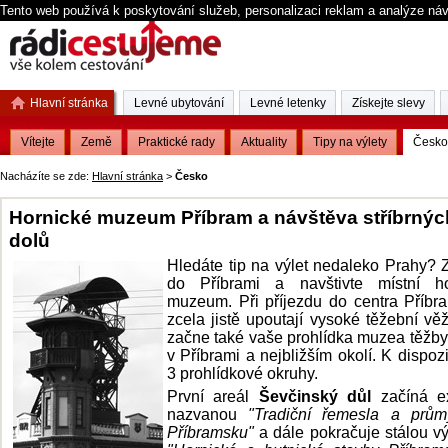
Tento web používá k poskytování služeb, personalizaci reklam a analýze ná
Hlavní stránka
Levné ubytování
Levné letenky
Získejte slevy
Vítejte
Země
Praktické rady
Aktuality
Tipy na výlety
Česko
Nacházíte se zde:
Hlavní stránka
>
Česko
Hornické muzeum Příbram a návštěva stříbrnýc
dolů
Hledáte tip na výlet nedaleko Prahy? 
do Příbrami a navštivte místní ho
muzeum. Při příjezdu do centra Příbr
zcela jistě upoutají vysoké těžební vě
začne také vaše prohlídka muzea těžby 
v Příbrami a nejbližším okolí.
K dispozi
3 prohlídkové okruhy.
První areál
Ševčinský důl
začíná ex
nazvanou
"Tradiční řemesla a prům
Příbramsku"
a dále pokračuje stálou v