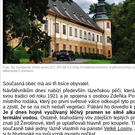
Foto, By Sumperak (Own work) [CC BY-SA 3.0 (http://creativecommons.org/licenses/by-sa/
Wikimedia Commons
Současná obec má asi tři tisíce obyvatel.
Návštěvníkům dnes nabízí především lázeňskou péči, kter
svou tradici od roku 1921 a je spojena s osobou Zdeňka Pos
místního rodáka, který po první světové válce odkoupil tyto 
a zjistil, že se na nich nedaří vegetaci. Pátrání ho dovedlo k p
Je jí dnes hojně využívaný léčivý pramen se silně alka
termální vodou
. Ostatně, blahodárný vliv zdejších teplých 
znali již Žerotínové, kteří je uplatňovali hlavně pro koupele. T
současně také jedny lázně vlastnili na panství
Velké Losiny
,
si ty bludovské na svůj vznik musely počkat.