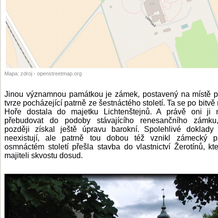
Mapa: zdroj - openstreetmap.org
Jinou významnou památkou je zámek, postavený na místě 
tvrze pocházející patrně ze šestnáctého století. Ta se po bitvě 
Hoře dostala do majetku Lichtenštejnů. A právě oni ji 
přebudovat do podoby stávajícího renesančního zámku,
později získal ještě úpravu barokní. Spolehlivé doklad
neexistují, ale patrně tou dobou též vznikl zámecký p
osmnáctém století přešla stavba do vlastnictví Žerotínů, kte
majiteli skvostu dosud.