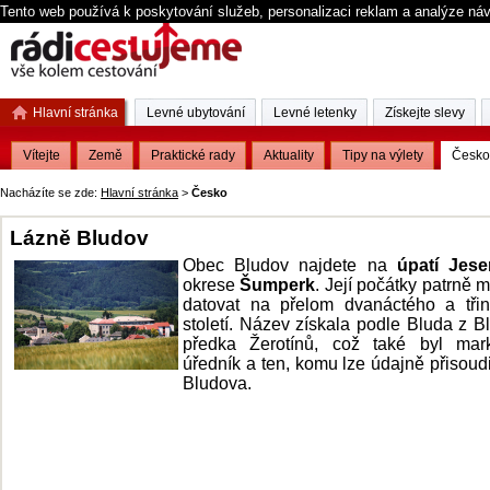
Tento web používá k poskytování služeb, personalizaci reklam a analýze ná
Hlavní stránka
Levné ubytování
Levné letenky
Získejte slevy
Vítejte
Země
Praktické rady
Aktuality
Tipy na výlety
Česko
Nacházíte se zde:
Hlavní stránka
>
Česko
Lázně Bludov
Obec Bludov najdete na
úpatí Jese
okrese
Šumperk
. Její počátky patrně
datovat na přelom dvanáctého a třin
století. Název získala podle Bluda z B
předka Žerotínů, což také byl mark
úředník a ten, komu lze údajně přisoudi
Bludova.