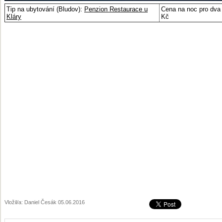
Tip na ubytování (Bludov):
Penzion Restaurace u
Cena na noc pro dva 
Kláry
Kč
Vložil/a: Daniel Česák 05.06.2016