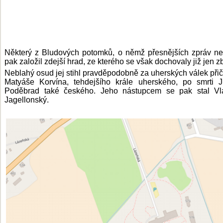
Některý z Bludových potomků, o němž přesnějších zpráv 
pak založil zdejší hrad, ze kterého se však dochovaly již jen zb
Neblahý osud jej stihl pravděpodobně za uherských válek při
Matyáše Korvína, tehdejšího krále uherského, po smrti J
Poděbrad také českého. Jeho nástupcem se pak stal Vla
Jagellonský.