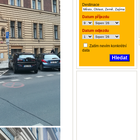
Destinace
Datum příjezdu
Datum odjezdu
Zatím nevím konkrétní
data
Hledat