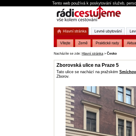
Tento web používá k poskytování služeb, perso
Hlavní stránka
Levné ubytování
Lev
Vítejte
Země
Praktické rady
Aktua
Nacházíte se zde:
Hlavní stránka
>
Česko
Zborovská ulice na Praze 5
Tato ulice se nachází na pražském
Smíchov
Zborov.