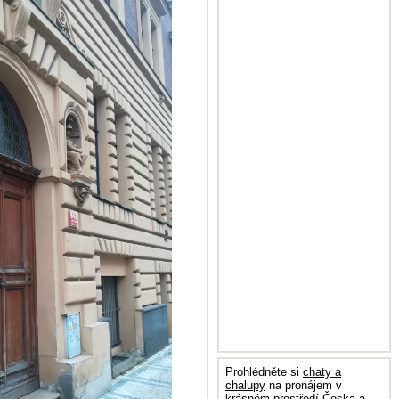
Prohlédněte si
chaty a
chalupy
na pronájem v
krásném prostředí Česka a