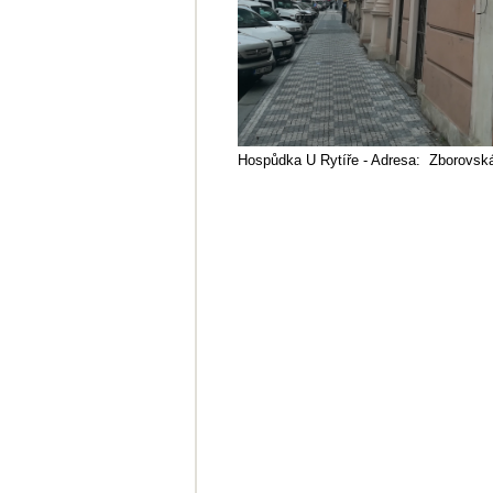
Hospůdka U Rytíře - Adresa: Zborovsk