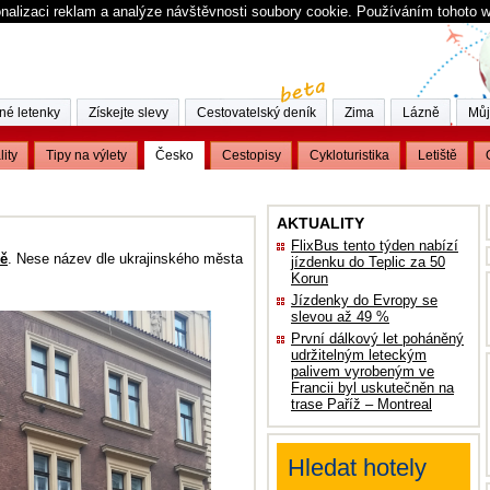
nalizaci reklam a analýze návštěvnosti soubory cookie. Používáním tohoto 
né letenky
Získejte slevy
Cestovatelský deník
Zima
Lázně
Můj
lity
Tipy na výlety
Česko
Cestopisy
Cykloturistika
Letiště
AKTUALITY
FlixBus tento týden nabízí
ě
. Nese název dle ukrajinského města
jízdenku do Teplic za 50
Korun
Jízdenky do Evropy se
slevou až 49 %
První dálkový let poháněný
udržitelným leteckým
palivem vyrobeným ve
Francii byl uskutečněn na
trase Paříž – Montreal
Hledat hotely