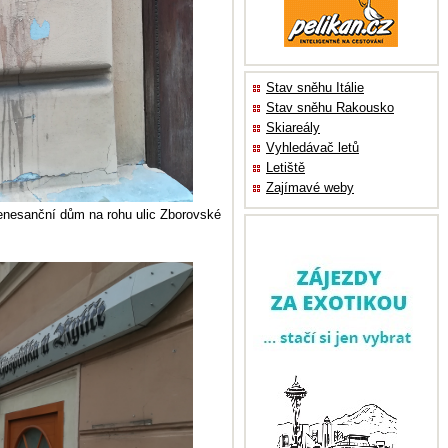
Stav sněhu Itálie
Stav sněhu Rakousko
Skiareály
Vyhledávač letů
Letiště
Zajímavé weby
renesanční dům na rohu ulic Zborovské