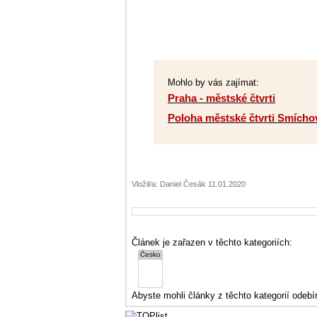
Mohlo by vás zajímat:
Praha - městské čtvrti
Poloha městské čtvrti Smícho
Vložil/a: Daniel Česák 11.01.2020
Článek je zařazen v těchto kategoriích:
Abyste mohli články z těchto kategorií odebír