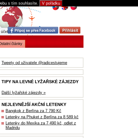
webu s tím souhlasíte.
V pořádku
 účet
Ostatní články
Tweety od uživatele @radicestujeme
TIPY NA LEVNÉ LYŽAŘSKÉ ZÁJEZDY
Další lyžařské zájezdy »
NEJLEVNĚJŠÍ AKČNÍ LETENKY
Bangkok z Berlína za 7 790 Kč
Letenky na Phuket z Berlína za 8 589 kč
Letenky do Mexika za 7 490 kč, odlet z
Madridu