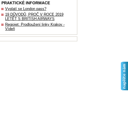
PRAKTICKÉ INFORMACE
Vyplatí se London pass?
19 DŮVODŮ, PROČ V ROCE 2019
LETĚT S BRITISH AIRWAYS
Regiojet: Prodloužení linky Krakov -
Vídeň