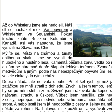
Až do Whistleru jsme ale nedojeli. Náš
cíl se nacházel mezi
Vancouverem
a
Whistlerem, ve Squamishi. Pokud
trochu znáte Britskou Kolumbii v
Kanadě, asi vás napadne, že jsme
vyrazili na Stawamus Chief...
Mýlíte se. Místo na známou a turisty
oblíbenou skálu jsme se vydali do
hlubokého a hustého lesa. Kamenitá pěšinka zprvu vedla po 
a nám se náramně dobře šlapalo lehkým terénem. Zvonečk
medvědům a jiným, podle nás nebezpečným obyvatelům les
vesele cinkaly do rytmu chůze.
Dobrá nálada ale netrvala dlouho. Přítel šel rychleji než 
zatáčkou se mně ztratil z dohledu. Zrychlila jsem tempo, jen
by se po něm slehla zem. Svižně jsem rázovala do kopce s
naštvání, strachu a úzkosti. Vůbec jsem netušila, zda ne
z cesty, nepřepadl ho medvěd nebo si ho puma neodtáhla n
strom. A nebo jestli jsem já neodbočila z cesty a šelmy na mě
někde za rohem. Nad hlavou mi kroužili orli a vydávali zv