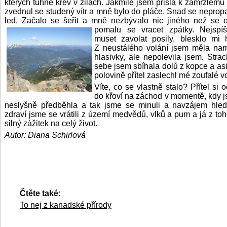
kterých tuhne krev v žilách. Jakmile jsem přišla k zamrzlému 
zvednul se studený vítr a mně bylo do pláče. Snad se neprop
led. Začalo se šeřit a mně nezbývalo nic jiného než se o
pomalu se vracet zpátky. Nejspí
muset zavolat posily, blesklo mi 
Z neustálého volání jsem měla na
hlasivky, ale nepolevila jsem. Stra
sebe jsem sbíhala dolů z kopce a asi
polovině přítel zaslechl mé zoufalé vo
Víte, co se vlastně stalo? Přítel si o
do křoví na záchod v momentě, kdy 
neslyšně předběhla a tak jsme se minuli a navzájem hled
zdraví jsme se vrátili z území medvědů, vlků a pum a já z t
silný zážitek na celý život.
Autor: Diana
Schirlová
Čtěte také:
To nej z kanadské přírody