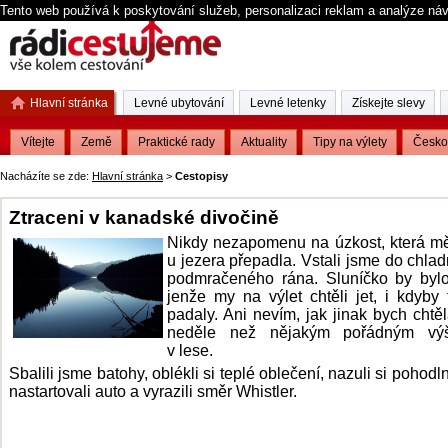
Tento web používá k poskytování služeb, personalizaci reklam a analýze ná
Hlavní stránka
Levné ubytování
Levné letenky
Získejte slevy
Vítejte
Země
Praktické rady
Aktuality
Tipy na výlety
Česko
Nacházíte se zde:
Hlavní stránka
>
Cestopisy
Ztraceni v kanadské divočině
Nikdy nezapomenu na úzkost, která m
u jezera přepadla. Vstali jsme do chla
podmračeného rána. Sluníčko by bylo
jenže my na výlet chtěli jet, i kdyby 
padaly.
Ani nevím, jak jinak bych chtěla
neděle než nějakým pořádným vý
v lese.
Sbalili jsme batohy, oblékli si teplé oblečení, nazuli si pohodl
nastartovali auto a vyrazili směr Whistler.