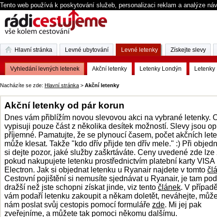
Tento web používá k poskytování služeb, personalizaci reklam a analýze ná
Hlavní stránka
Levné ubytování
Levné letenky
Získejte slevy
Vyhledání levných letenek
Akční letenky
Letenky Londýn
Letenky 
Nacházíte se zde:
Hlavní stránka
>
Akční letenky
Akční letenky od pár korun
Dnes vám přiblížím novou slevovou akci na vybrané
letenky
. 
vypisuji pouze část z několika desítek možností.
Slevy
jsou op
příjemné. Pamatujte, že se plynoucí časem, počet akčních let
může klesat.
Takže "kdo dřív přijde ten dřív mele." :) Při objed
si dejte pozor, jaké služby zaškrtáváte. Ceny uvedené zde lze 
pokud nakupujete letenku prostřednictvím platební karty VISA
Electron. Jak si objednat letenku u
Ryanair
najdete v tomto
čl
Cestovní pojištění si nemusíte sjednávat u Ryanair, je tam po
dražší než jste schopni získat jinde, viz tento
článek
. V případ
vám podaří letenku zakoupit a někam doletět, neváhejte, můž
nám poslat svůj cestopis pomocí formuláře
zde
. Mi jej pak
zveřejníme, a můžete tak pomoci někomu dalšímu.