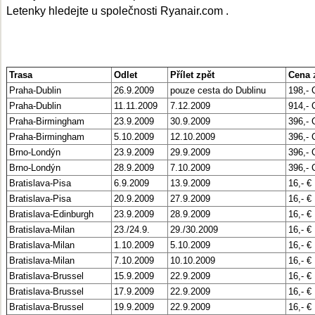
Letenky hledejte u společnosti Ryanair.com .
Trasa
Odlet
Přílet zpět
Cena
Praha-Dublin
26.9.2009
pouze cesta do Dublinu
198,-
Praha-Dublin
11.11.2009
7.12.2009
914,-
Praha-Birmingham
23.9.2009
30.9.2009
396,-
Praha-Birmingham
5.10.2009
12.10.2009
396,-
Brno-Londýn
23.9.2009
29.9.2009
396,-
Brno-Londýn
28.9.2009
7.10.2009
396,-
Bratislava-Pisa
6.9.2009
13.9.2009
16,-
€
Bratislava-Pisa
20.9.2009
27.9.2009
16,-
€
Bratislava-Edinburgh
23.9.2009
28.9.2009
16,- €
Bratislava-Milan
23./24.9.
29./30.2009
16,- €
Bratislava-Milan
1.10.2009
5.10.2009
16,-
€
Bratislava-Milan
7.10.2009
10.10.2009
16,-
€
Bratislava-Brussel
15.9.2009
22.9.2009
16,-
€
Bratislava-Brussel
17.9.2009
22.9.2009
16,-
€
Bratislava-Brussel
19.9.2009
22.9.2009
16,-
€